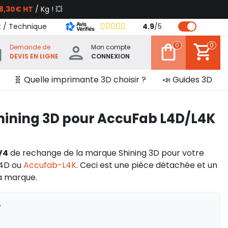
8,30€ HT
/ Kg ! 💥
t / Technique
4.9
/
5
0
0
Demande de
Mon compte
DEVIS EN LIGNE
CONNEXION
🧬 Quelle imprimante 3D choisir ?
📣 Guides 3D
Shining 3D pour AccuFab L4D/L4K
V4
de rechange de la marque Shining 3D pour votre
4D ou
Accufab-L4K
. Ceci est une pièce détachée et un
a marque.
T