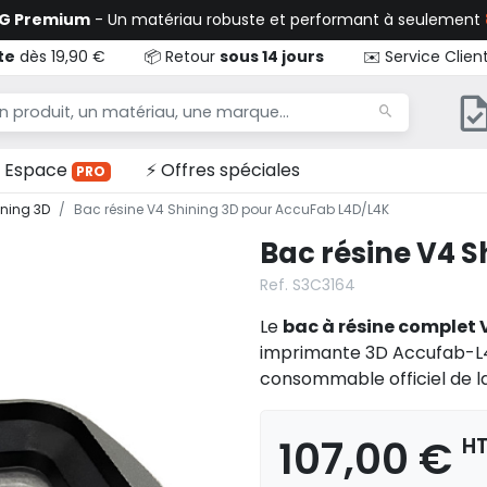
TG Premium
- Un matériau robuste et performant à seulement
te
dès 19,90 €
📦 Retour
sous 14 jours
✉️ Service Clien
Espace
⚡ Offres spéciales
PRO
ning 3D
Bac résine V4 Shining 3D pour AccuFab L4D/L4K
Bac résine V4 
Ref. S3C3164
Le
bac à résine complet 
imprimante 3D
Accufab-L
consommable officiel de l
107,00 €
H