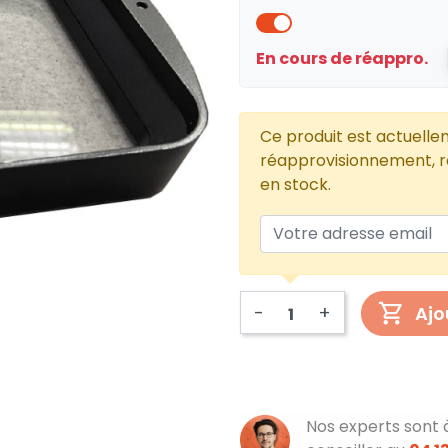
En cours de réappro.
Ce produit est actuelle
réapprovisionnement, re
en stock.
-
+
Ajo
Nos experts sont 