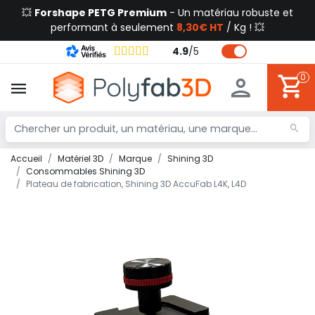
💥
Forshape PETG Premium
- Un matériau robuste et
performant à seulement
8,30€ HT
/ Kg ! 💥
4.9
/
5
0
Accueil
Matériel 3D
Marque
Shining 3D
Consommables Shining 3D
Plateau de fabrication, Shining 3D AccuFab L4K, L4D