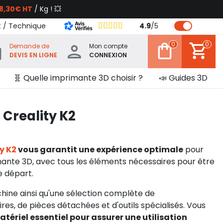
8,30€ HT
/ Kg ! 💥
t / Technique
4.9
/
5
0
0
Demande de
Mon compte
DEVIS EN LIGNE
CONNEXION
🧬 Quelle imprimante 3D choisir ?
📣 Guides 3D
Creality K2
y K2
vous garantit une expérience optimale
pour
rimante 3D, avec tous les éléments nécessaires pour être
e départ.
ine ainsi qu'une sélection complète de
s, de pièces détachées et d'outils spécialisés. Vous
atériel essentiel pour assurer une utilisation