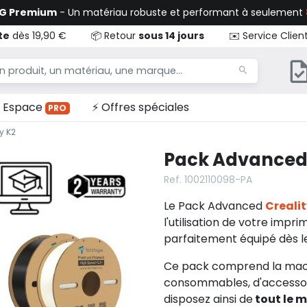
TG Premium
- Un matériau robuste et performant à seulement
te
dès 19,90 €
📦 Retour
sous 14 jours
✉️ Service Clien
Espace
⚡ Offres spéciales
PRO
y K2
Pack Advanced 
Ref. 1002110098-PA
Le Pack Advanced
Crealit
l'utilisation de votre imp
parfaitement équipé dès l
Ce pack comprend la mach
consommables, d'accessoire
disposez ainsi de
tout le m