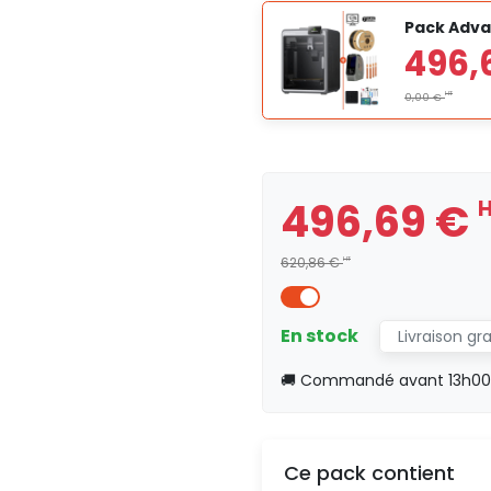
Pack Adva
496,69 €
620,86 €
HT
En stock
Livraison gr
🚚 Commandé avant 13h00, 
Ce pack contient