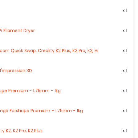
x 1
Pi Filament Dryer
x 1
corn Quick Swap, Creality K2 Plus, K2 Pro, K2, Hi
x 1
r l'impression 3D
x 1
hape Premium - 1.75mm - 1kg
x 1
ngé Forshape Premium - 1.75mm - 1kg
x 1
ity K2, K2 Pro, K2 Plus
x 1