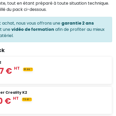
e, tout en étant préparé à toute situation technique.
llé du pack ci-dessous.
t achat, nous vous offrons une
garantie 2 ans
et une
vidéo de formation
afin de profiter au mieux
tériel.
ck
2
er Creality K2
HT
91.66
HT