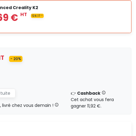
324,17 €
nced Creality K2
HT
0,00 €
417,10 €
HT
73.61
HT
HT
HT
0,00 €
- 20%
496,69 €
HT
124.17
HT
atuite
👉
Cashback
Cet achat vous fera
HT
0,00 €
livré chez vous demain !
gagner 11,92 €.