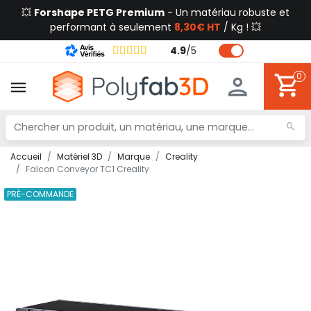
💥
Forshape PETG Premium
- Un matériau robuste et
performant à seulement
8,30€ HT
/ Kg ! 💥
4.9
/
5
0
Accueil
Matériel 3D
Marque
Creality
Falcon Conveyor TC1 Creality
PRÉ-COMMANDE