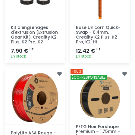
Kit d'engrenages
Buse Unicorn Quick-
d'extrusion (Extrusion
Swap - 0.4mm,
Gear Kit), Creality K2
Creality K2 Plus, K2
Plus, K2 Pro, K2
Pro, K2, Hi
7,90 €
12,42 €
HT
HT
En stock
En stock
Ajout
Ajout
-60%
rapide
rapide
ÉCO-RESPONSABLE
PETG Noir Forshape
Premium – 1.75mm –
PolyLite ASA Rouge -