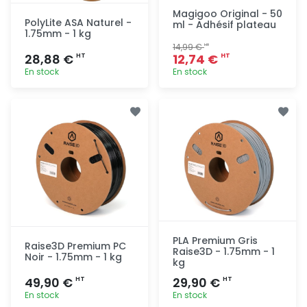
Magigoo Original - 50
PolyLite ASA Naturel -
ml - Adhésif plateau
1.75mm - 1 kg
14,99 €
HT
28,88 €
12,74 €
HT
HT
En stock
En stock
Ajout
Ajout
rapide
rapide
PLA Premium Gris
Raise3D Premium PC
Raise3D - 1.75mm - 1
Noir - 1.75mm - 1 kg
kg
49,90 €
29,90 €
HT
HT
En stock
En stock