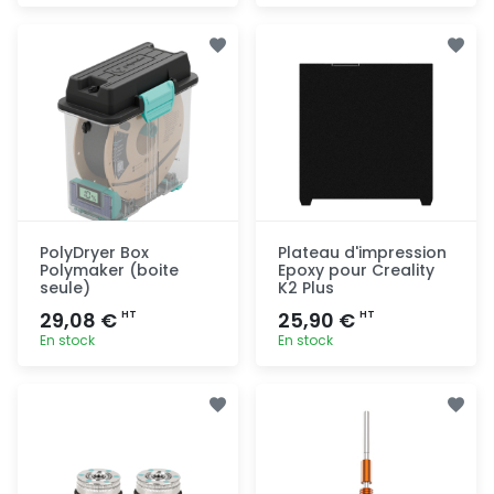
Ajout
Ajout
rapide
rapide
PolyDryer Box
Plateau d'impression
Polymaker (boite
Epoxy pour Creality
seule)
K2 Plus
29,08 €
25,90 €
HT
HT
En stock
En stock
Ajout
Ajout
rapide
rapide