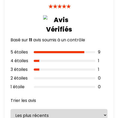
★
★
★
★
★
Basé sur
11
avis soumis à un contrôle
5 étoiles
9
4 étoiles
1
3 étoiles
1
2 étoiles
0
1 étoile
0
Trier les avis