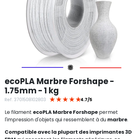
ecoPLA Marbre Forshape -
1.75mm - 1 kg
★
★
★
★
★
Ref. 3701508102803
4.7/5
Le filament
ecoPLA Marbre Forshape
permet
l'impression d'objets qui ressemblent à du
marbre
.
Compatible avec la plupart des imprimantes 3D