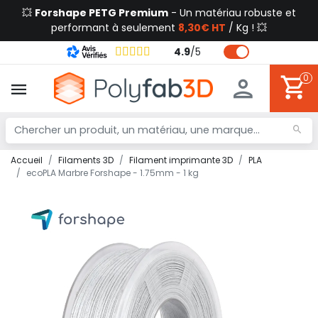
💥
Forshape PETG Premium
- Un matériau robuste et
performant à seulement
8,30€ HT
/ Kg ! 💥
4.9
/
5
0
Accueil
Filaments 3D
Filament imprimante 3D
PLA
ecoPLA Marbre Forshape - 1.75mm - 1 kg