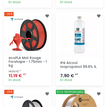
En stock
En stock
Ajout
Ajout
-25%
rapide
rapide
ecoPLA Mat Rouge
Forshape - 1.75mm - 1
IPA Alcool
kg
Isopropanol 99.9% 1L
14,92 €
HT
11,19 €
7,90 €
HT
HT
En stock
En stock
Ajout
Ajout
-25%
ÉCO-RESPONSABLE
rapide
rapide