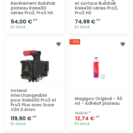
Revêtement Buildtak
et surface Buildtak
plateau Raise3D
Raise3D séries Pro3,
séries Pro3, Pro3 HS
Pro3 HS
54,00 €
74,99 €
HT
HT
En stock
En stock
Ajout
Ajout
-15%
rapide
rapide
Hotend
interchangeable
Magigoo Original - 50
pour Raise3D Pro3 et
ml - Adhésif plateau
Pro3 Plus avec buse
V3H 0.4mm
14,99 €
HT
119,90 €
12,74 €
HT
HT
En stock
En stock