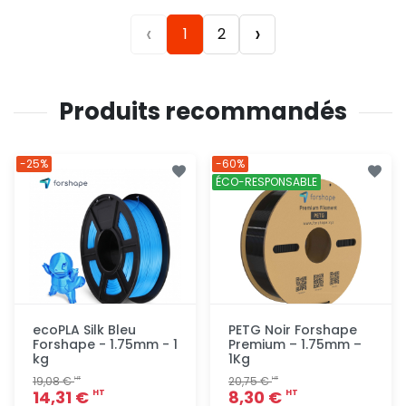
‹
›
1
2
Produits recommandés
-25%
-60%
ÉCO-RESPONSABLE
ecoPLA Silk Bleu
PETG Noir Forshape
Forshape - 1.75mm - 1
Premium – 1.75mm –
kg
1Kg
19,08 €
20,75 €
HT
HT
14,31 €
8,30 €
HT
HT