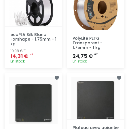
ecoPLA Silk Blanc
PolyLite PETG
Forshape - 1.75mm - 1
Transparent -
kg
1.75mm - 1 kg
19,08 €
HT
14,31 €
24,75 €
HT
HT
En stock
En stock
Ajout
Ajout
rapide
rapide
Plateau avec poignée