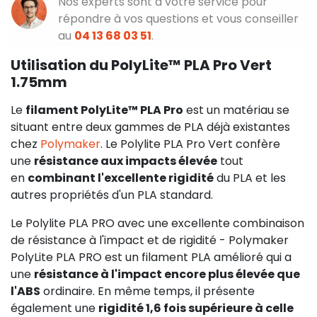
Nos experts sont à votre service pour
répondre à vos questions et vous conseiller
au
04 13 68 03 51
.
Utilisation du PolyLite™ PLA Pro Vert
1.75mm
Le
filament PolyLite™ PLA Pro
est un matériau se
situant entre deux gammes de PLA déjà existantes
chez
Polymaker
. Le Polylite PLA Pro Vert confère
une
résistance aux impacts élevée
tout
en
combinant l'excellente rigidité
du PLA et les
autres propriétés d'un PLA standard.
Le Polylite PLA PRO avec une excellente combinaison
de résistance à l'impact et de rigidité - Polymaker
PolyLite PLA PRO est un filament PLA amélioré qui a
une
résistance à l'impact encore plus élevée que
l'ABS
ordinaire. En même temps, il présente
également une
rigidité 1,6 fois supérieure à celle