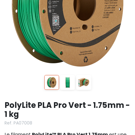
PolyLite PLA Pro Vert - 1.75mm -
1 kg
Ref. PA07008
Le filament
PolyLite™ PLA Pro Vert 1.75mm
est une