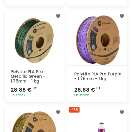
Ajout
Ajout
rapide
rapide
PolyLite PLA Pro
PolyLite PLA Pro Purple
Metallic Green -
- 1.75mm - 1 kg
1.75mm - 1 kg
28,88 €
28,88 €
HT
HT
En stock
En stock
Ajout
Ajout
-15%
rapide
rapide