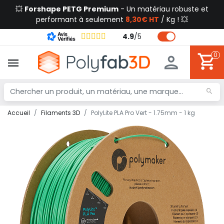
💥
Forshape PETG Premium
- Un matériau robuste et
performant à seulement
8,30€ HT
/ Kg ! 💥
4.9
/
5
0
Accueil
Filaments 3D
PolyLite PLA Pro Vert - 1.75mm - 1 kg