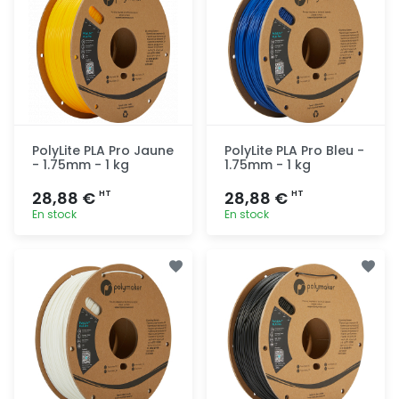
PolyLite PLA Pro Jaune
PolyLite PLA Pro Bleu -
- 1.75mm - 1 kg
1.75mm - 1 kg
28,88 €
28,88 €
HT
HT
En stock
En stock
Ajout
Ajout
rapide
rapide