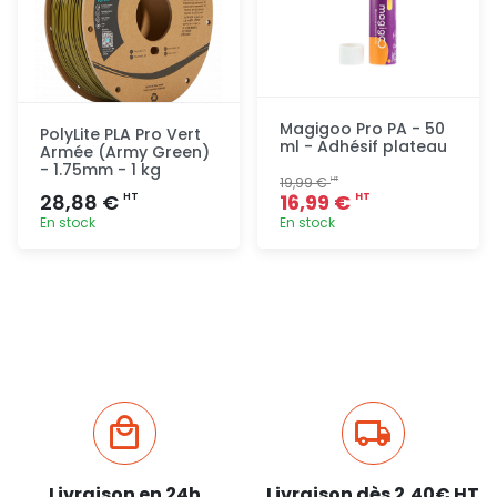
Magigoo Pro PA - 50
PolyLite PLA Pro Vert
ml - Adhésif plateau
Armée (Army Green)
- 1.75mm - 1 kg
19,99 €
HT
28,88 €
16,99 €
HT
HT
En stock
En stock
Ajout
Ajout
rapide
rapide
Livraison en 24h
Livraison dès 2,40€ HT