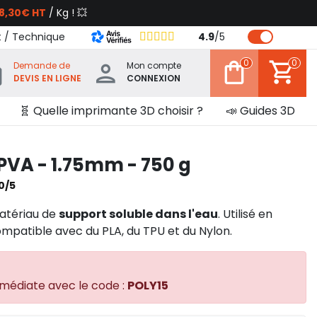
8,30€ HT
/ Kg ! 💥
t / Technique
4.9
/
5
0
0
Demande de
Mon compte
DEVIS EN LIGNE
CONNEXION
🧬 Quelle imprimante 3D choisir ?
📣 Guides 3D
 PVA - 1.75mm - 750 g
0/5
matériau de
support soluble dans l'eau
. Utilisé en
 compatible avec du PLA, du TPU et du Nylon.
mmédiate avec le code :
POLY15