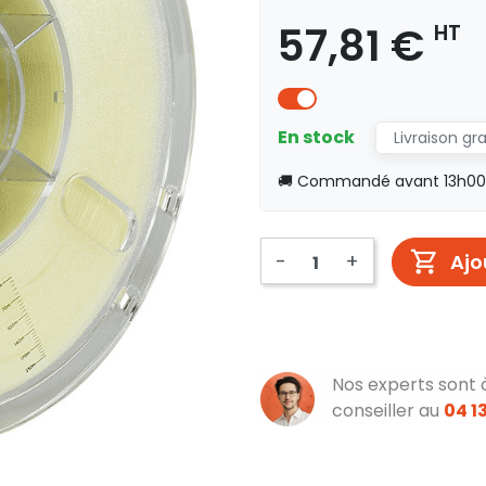
57,81 €
HT
En stock
Livraison gr
🚚 Commandé avant 13h00, 
-
+
Ajo
Nos experts sont 
conseiller au
04 13