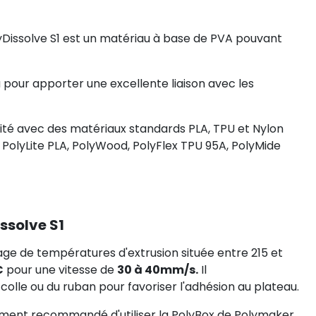
lyDissolve S1 est un matériau à base de PVA pouvant
pour apporter une excellente liaison avec les
ilité avec des matériaux standards PLA, TPU et Nylon
PolyLite PLA, PolyWood, PolyFlex TPU 95A, PolyMide
ssolve S1
lage de températures d'extrusion située entre 215 et
C
pour une vitesse de
30 à 40mm/s.
Il
colle ou du ruban pour favoriser l'adhésion au plateau.
rtement recommandé d'utiliser la PolyBox de Polymaker