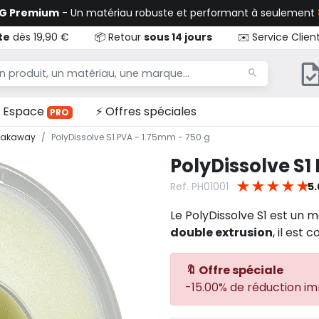
TG Premium
- Un matériau robuste et performant à seulement
te
dès 19,90 €
📦 Retour
sous 14 jours
✉️ Service Clien
Espace
⚡ Offres spéciales
PRO
reakaway
PolyDissolve S1 PVA - 1.75mm - 750 g
PolyDissolve S1
★
★
★
★
★
Ref. PH01001
5.
Le PolyDissolve S1 est un 
double extrusion
, il est
🔖 Offre spéciale
-15.00% de réduction i