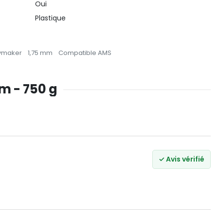
Oui
Plastique
ymaker
1,75 mm
Compatible AMS
mm - 750 g
✓ Avis vérifié