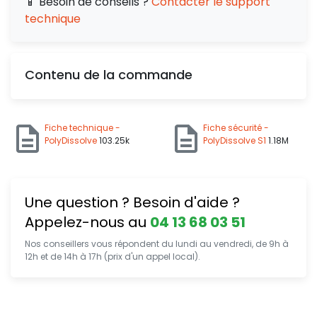
📱 Besoin de conseils ?
Contacter le support
technique
Contenu de la commande
Fiche technique -
Fiche sécurité -
PolyDissolve
103.25k
PolyDissolve S1
1.18M
Une question ? Besoin d'aide ?
Appelez-nous au
04 13 68 03 51
Nos conseillers vous répondent du lundi au vendredi, de 9h à
12h et de 14h à 17h (prix d'un appel local).