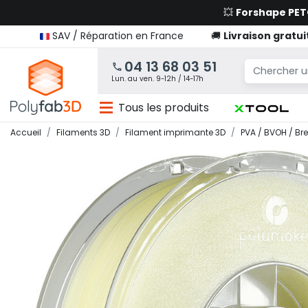
💥
Forshape PE
SAV / Réparation en France
🚚
Livraison gratui
04 13 68 03 51
Lun. au ven. 9-12h / 14-17h
Tous les produits
Accueil
Filaments 3D
Filament imprimante 3D
PVA / BVOH / B