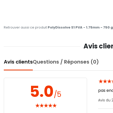
Retrouver aussi ce produit
PolyDissolve S1 PVA - 1.75mm - 750 g
Avis clie
Avis clients
Questions / Réponses (0)
★
★
★
5.0
pas en
/5
Avis du
★
★
★
★
★