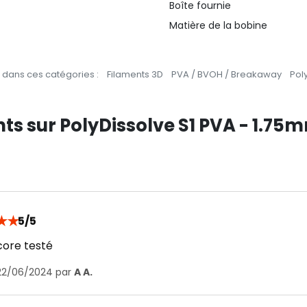
Boîte fournie
Matière de la bobine
dans ces catégories :
Filaments 3D
PVA / BVOH / Breakaway
Pol
nts sur PolyDissolve S1 PVA - 1.75
★
★
5/5
core testé
 22/06/2024 par
A A.