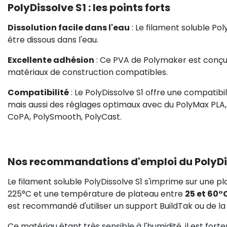
PolyDissolve S1 : les points forts
Dissolution facile dans l'eau
: Le filament soluble Po
être dissous dans l'eau.
Excellente adhésion
: Ce PVA de Polymaker est conçu 
matériaux de construction compatibles.
Compatibilité
: Le PolyDissolve S1 offre une compatib
mais aussi des réglages optimaux avec du PolyMax PLA, 
CoPA, PolySmooth, PolyCast.
Nos recommandations d'emploi du PolyDi
Le filament soluble PolyDissolve S1 s'imprime sur une p
225°C et une température de plateau entre
25 et 60°
est recommandé d'utiliser un support BuildTak ou de la 
Ce matériau étant très sensible à l'humidité, il est fo