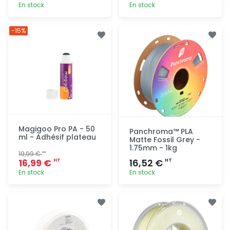
En stock
En stock
Ajout
Ajout
-15%
rapide
rapide
Magigoo Pro PA - 50
Panchroma™ PLA
ml - Adhésif plateau
Matte Fossil Grey -
1.75mm - 1kg
19,99 €
HT
16,99 €
16,52 €
HT
HT
En stock
En stock
Ajout
Ajout
rapide
rapide