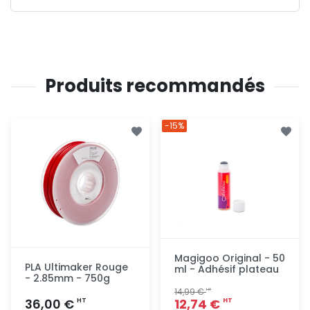
Produits recommandés
-15%
Magigoo Original - 50
PLA Ultimaker Rouge
ml - Adhésif plateau
- 2.85mm - 750g
14,99 €
HT
36,00 €
12,74 €
HT
HT