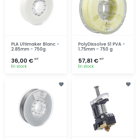
PLA Ultimaker Blanc -
PolyDissolve S1 PVA -
2.85mm - 750g
1.75mm - 750 g
36,00 €
57,81 €
HT
HT
En stock
En stock
Ajout
Ajout
rapide
rapide