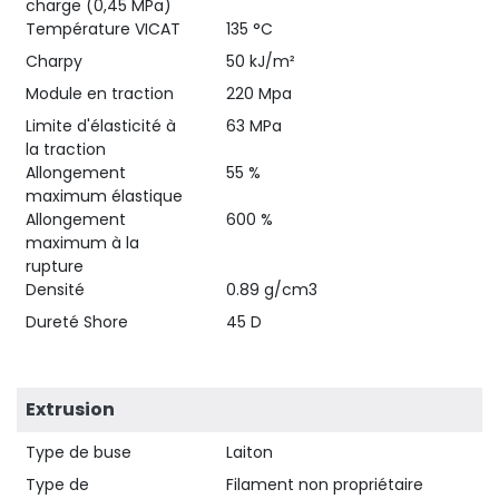
charge (0,45 MPa)
Température VICAT
135 °C
Charpy
50 kJ/m²
Module en traction
220 Mpa
Limite d'élasticité à
63 MPa
la traction
Allongement
55 %
maximum élastique
Allongement
600 %
maximum à la
rupture
Densité
0.89 g/cm3
Dureté Shore
45 D
Extrusion
Type de buse
Laiton
Type de
Filament non propriétaire