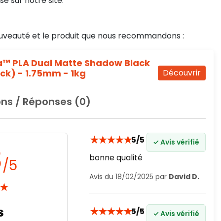
sé sur notre site.
uveauté et le produit que nous recommandons :
™ PLA Dual Matte Shadow Black
ck) - 1.75mm - 1kg
Découvrir
ns / Réponses (0)
★
★
★
★
★
5/5
✓ Avis vérifié
8
bonne qualité
/5
Avis du 18/02/2025 par
David D.
★
★
★
★
★
★
5/5
✓ Avis vérifié