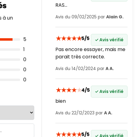
RAS...
Avis du 09/02/2025 par
Alain G.
s à un
★
★
★
★
★
5/5
5
✓ Avis vérifié
1
Pas encore essayer, mais me
parait très correcte.
0
Avis du 14/02/2024 par
A A.
0
0
★
★
★
★
★
4/5
✓ Avis vérifié
bien
Avis du 22/12/2023 par
A A.
★
★
★
★
★
5/5
✓ Avis vérifié