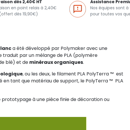
raison dès 2,40€ HT
Assistance Prem
raison en point relais à 2,40€
Nos équipes sont à
(offert dès 19,90€)
pour toutes vos qu
Blanc
a été développé par Polymaker avec une
 se traduit par un mélange de PLA (polymère
de blé) et de
minéraux organiques
.
cologique
, ou les deux, le filament PLA PolyTerra ™ ️ est
isé en tant que matériau de support, le PolyTerra ™ ️ PLA
le prototypage à une pièce finie de décoration ou