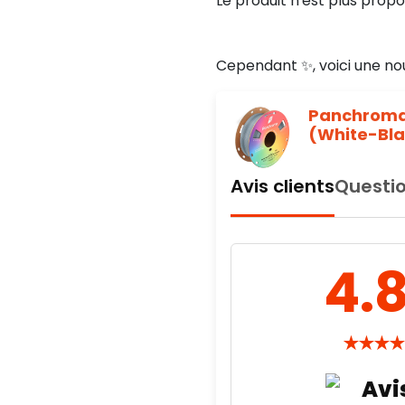
Le produit n'est plus propo
Cependant ✨, voici une no
Panchroma
(White-Bla
Avis clients
Questio
4.
★
★
★
★