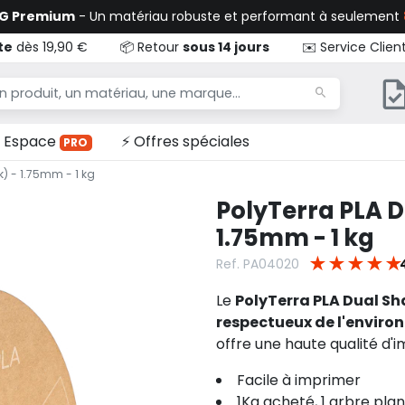
TG Premium
- Un matériau robuste et performant à seulement
te
dès 19,90 €
📦 Retour
sous 14 jours
✉️ Service Clien
Espace
⚡ Offres spéciales
PRO
) - 1.75mm - 1 kg
PolyTerra PLA D
1.75mm - 1 kg
★
★
★
★
★
Ref. PA04020
Le
PolyTerra PLA Dual Sh
respectueux de l'envir
offre une haute qualité d'i
Facile à imprimer
1Kg acheté, 1 arbre pla