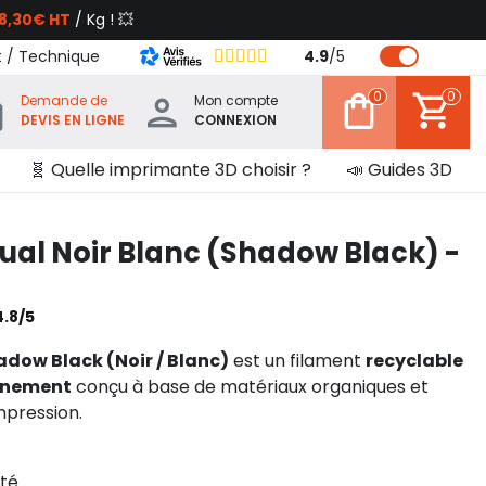
8,30€ HT
/ Kg ! 💥
t / Technique
4.9
/
5
0
0
Demande de
Mon compte
DEVIS EN LIGNE
CONNEXION
🧬 Quelle imprimante 3D choisir ?
📣 Guides 3D
ual Noir Blanc (Shadow Black) -
4.8/5
adow Black (Noir / Blanc)
est un filament
recyclable
onnement
conçu à base de matériaux organiques et
mpression.
nté