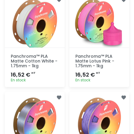
rapide
rapide
Panchroma™ PLA
Panchroma™ PLA
Matte Cotton White -
Matte Lotus Pink -
1.75mm - 1kg
1.75mm - 1kg
16,52 €
16,52 €
HT
HT
En stock
En stock
Ajout
Ajout
rapide
rapide