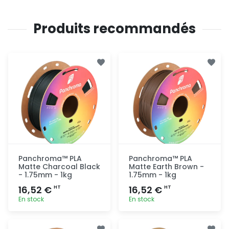
Produits recommandés
Panchroma™ PLA
Panchroma™ PLA
Matte Charcoal Black
Matte Earth Brown -
- 1.75mm - 1kg
1.75mm - 1kg
16,52 €
16,52 €
HT
HT
En stock
En stock
Ajout
Ajout