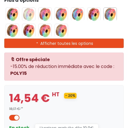
Plus d'options
Afficher toutes les options
🔖 Offre spéciale
-15.00% de réduction immédiate avec le code :
POLY15
14,54 €
HT
- 20%
18,17 €
HT
En stock
Livraison gratuite dès 19.9€