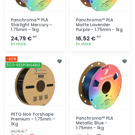
Panchroma™ PLA
Panchroma™ PLA
Starlight Mercury -
Matte Lavender
1.75mm - 1kg
Purple - 1.75mm - 1kg
24,79 €
16,52 €
HT
HT
En stock
En stock
Ajout
Ajout
-60%
rapide
rapide
ÉCO-RESPONSABLE
PETG Noir Forshape
Panchroma™ PLA
Premium – 1.75mm –
Metallic Blue -
1Kg
1.75mm - 1kg
20,75 €
HT
HT
HT