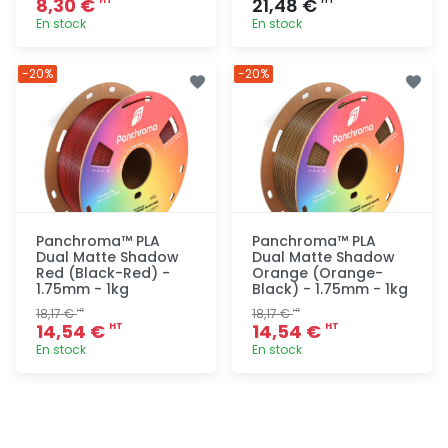
8,30 €
21,48 €
En stock
En stock
Ajout
Ajout
-20%
-20%
rapide
rapide
Panchroma™ PLA
Panchroma™ PLA
Dual Matte Shadow
Dual Matte Shadow
Red (Black-Red) -
Orange (Orange-
1.75mm - 1kg
Black) - 1.75mm - 1kg
18,17 €
18,17 €
HT
HT
14,54 €
14,54 €
HT
HT
En stock
En stock
Ajout
Ajout
rapide
rapide