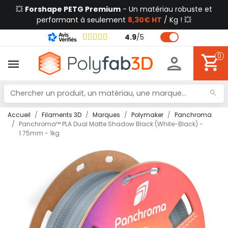
💥
Forshape PETG Premium
- Un matériau robuste et
performant à seulement
8,30€ HT
/ Kg ! 💥
4.9
/
5
0
Accueil
Filaments 3D
Marques
Polymaker
Panchroma
Panchroma™ PLA Dual Matte Shadow Black (White-Black) -
1.75mm - 1kg