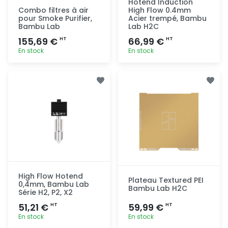
Hotend Induction
Combo filtres à air
High Flow 0.4mm
pour Smoke Purifier,
Acier trempé, Bambu
Bambu Lab
Lab H2C
155,69 €
66,99 €
HT
HT
En stock
En stock
Ajout
Ajout
rapide
rapide
High Flow Hotend
Plateau Textured PEI
0,4mm, Bambu Lab
Bambu Lab H2C
Série H2, P2, X2
51,21 €
59,99 €
HT
HT
En stock
En stock