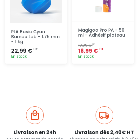
Magigoo Pro PA - 50
PLA Basic Cyan
ml - Adhésif plateau
Bambu Lab - 1.75 mm
- 1 kg
19,99 €
HT
22,99 €
16,99 €
HT
HT
En stock
En stock
Ajout
Ajout
rapide
rapide
Livraison en 24h
Livraison dès 2,40€ HT