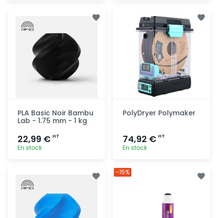
Ajout
Ajout
rapide
rapide
PLA Basic Noir Bambu
PolyDryer Polymaker
Lab - 1.75 mm - 1 kg
22,99 €
74,92 €
HT
HT
En stock
En stock
Ajout
Ajout
-15%
rapide
rapide