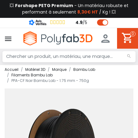
💥
Forshape PETG Premium
- Un matériau robuste et
performant à seulement
8,30€ HT
/ Kg ! 💥
4.9
/
5
0
Accueil
Matériel 3D
Marque
Bambu Lab
Filaments Bambu Lab
PPA-CF Noir Bambu Lab - 1.75 mm - 750g