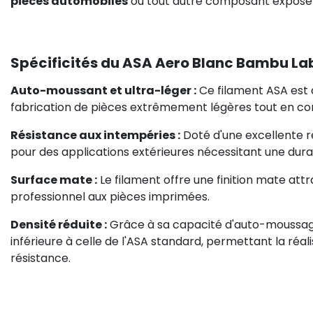
pièces automobiles
ou tout autre composant exposé 
Spécificités du ASA Aero Blanc Bambu La
Auto-moussant et ultra-léger :
Ce filament ASA est 
fabrication de pièces extrêmement légères tout en c
Résistance aux intempéries :
Doté d'une excellente ré
pour des applications extérieures nécessitant une dura
Surface mate :
Le filament offre une finition mate att
professionnel aux pièces imprimées.
Densité réduite :
Grâce à sa capacité d'auto-moussage,
inférieure à celle de l'ASA standard, permettant la réali
résistance.