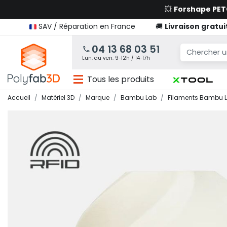
💥
Forshape PE
SAV / Réparation en France
🚚
Livraison gratui
04 13 68 03 51
Lun. au ven. 9-12h / 14-17h
Tous les produits
Accueil
Matériel 3D
Marque
Bambu Lab
Filaments Bambu 