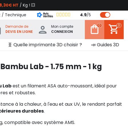
8,30€ HT
/ Kg ! 💥
t / Technique
4.9
/
5
0
0
Demande de
Mon compte
DEVIS EN LIGNE
CONNEXION
🧬 Quelle imprimante 3D choisir ?
📣 Guides 3D
Bambu Lab - 1.75 mm - 1 kg
u Lab
est un filament ASA auto-moussant, idéal pour
ères et robustes.
stance à la chaleur, à l'eau et aux UV, le rendant parfait
térieures durables
.
kg, compatible avec système AMS.