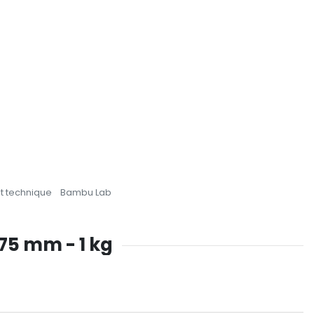
t technique
Bambu Lab
.75 mm - 1 kg