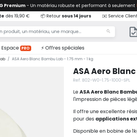
TG Premium
- Un matériau robuste et performant à seulement
te
dès 19,90 €
📦 Retour
sous 14 jours
✉️ Service Clien
Espace
⚡ Offres spéciales
PRO
Lab
ASA Aero Blanc Bambu Lab - 1.75 mm - 1 kg
ASA Aero Blanc 
Ref. B02-W0-1.75-1000-SPL
Le
ASA Aero Blanc Bamb
l'impression de pièces lég
Il offre une excellente rési
pour des
applications ex
Disponible en bobine de 1