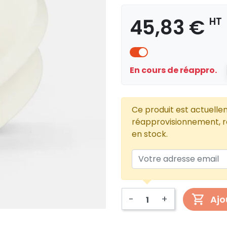
45,83 €
HT
En cours de réappro.
Ce produit est actuelle
réapprovisionnement, re
en stock.
-
+
Ajo