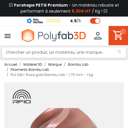
💥
Forshape PETG Premium
- Un matériau robuste et
performant à seulement
8,30€ HT
/ Kg ! 💥
4.9
/
5
0
Accueil
Matériel 3D
Marque
Bambu Lab
Filaments Bambu Lab
PLA Silk+ Rose gold Bambu Lab - 1.75 mm - 1 kg