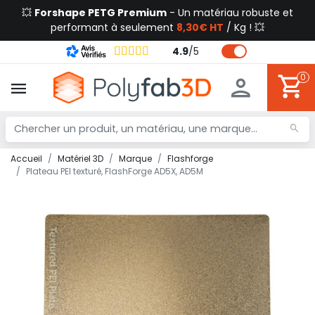
💥
Forshape PETG Premium
- Un matériau robuste et
performant à seulement
8,30€ HT
/ Kg ! 💥
4.9
/
5
0
Accueil
Matériel 3D
Marque
Flashforge
Plateau PEI texturé, FlashForge AD5X, AD5M