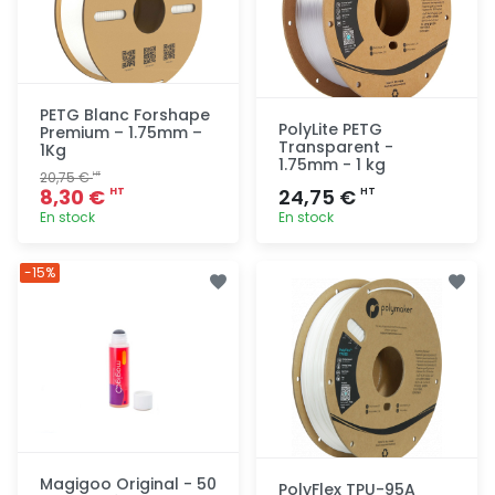
PETG Blanc Forshape
PolyLite PETG
Premium – 1.75mm –
Transparent -
1Kg
1.75mm - 1 kg
20,75 €
HT
8,30 €
24,75 €
HT
HT
En stock
En stock
Ajout
Ajout
-15%
rapide
rapide
Magigoo Original - 50
PolyFlex TPU-95A