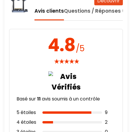
Découvrir
Avis clients
Questions / Réponses (1)
4.8
/5
★
★
★
★
★
Basé sur
11
avis soumis à un contrôle
5 étoiles
9
4 étoiles
2
3 étoiles
0