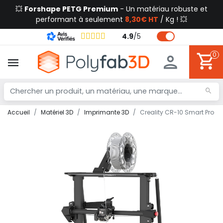
💥
Forshape PETG Premium
- Un matériau robuste et
performant à seulement
8,30€ HT
/ Kg ! 💥
4.9
/
5
0
Accueil
Matériel 3D
Imprimante 3D
Creality CR-10 Smart Pro