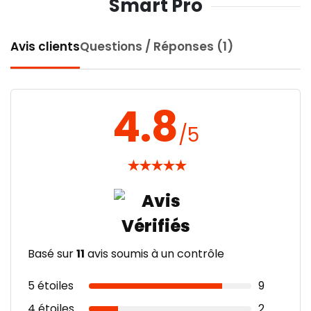
Smart Pro
Avis clients
Questions / Réponses (1)
4.8
/5
★
★
★
★
★
Basé sur
11
avis soumis à un contrôle
5 étoiles
9
4 étoiles
2