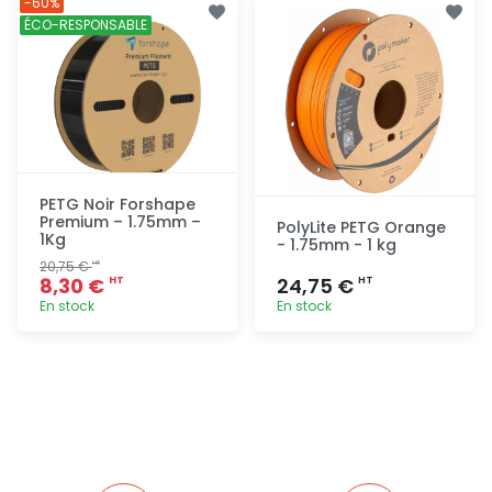
-60%
rapide
rapide
ÉCO-RESPONSABLE
PETG Noir Forshape
Premium – 1.75mm –
PolyLite PETG Orange
1Kg
- 1.75mm - 1 kg
20,75 €
HT
8,30 €
24,75 €
HT
HT
En stock
En stock
Ajout
Ajout
rapide
rapide