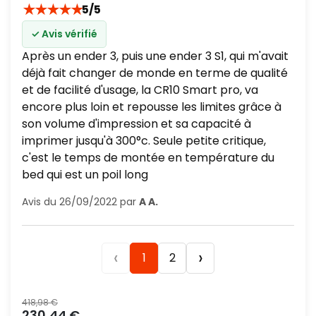
★
★
★
★
★
5/5
✓ Avis vérifié
Après un ender 3, puis une ender 3 S1, qui m'avait
déjà fait changer de monde en terme de qualité
et de facilité d'usage, la CR10 Smart pro, va
encore plus loin et repousse les limites grâce à
son volume d'impression et sa capacité à
imprimer jusqu'à 300°c. Seule petite critique,
c'est le temps de montée en température du
bed qui est un poil long
Avis du 26/09/2022 par
A A.
‹
›
1
2
Prix normal
418,98 €
Prix
230,44 €