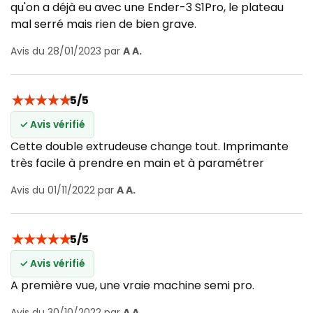
qu'on a déjà eu avec une Ender-3 S1Pro, le plateau
mal serré mais rien de bien grave.
Avis du 28/01/2023 par
A A.
★
★
★
★
★
5/5
✓ Avis vérifié
Cette double extrudeuse change tout. Imprimante
très facile à prendre en main et à paramétrer
Avis du 01/11/2022 par
A A.
★
★
★
★
★
5/5
✓ Avis vérifié
A première vue, une vraie machine semi pro.
Avis du 30/10/2022 par
A A.