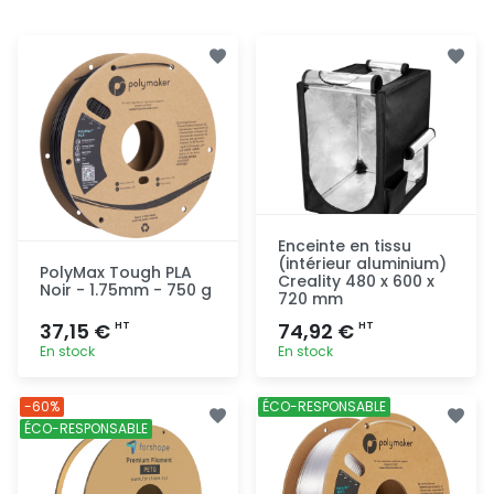
Enceinte en tissu
(intérieur aluminium)
PolyMax Tough PLA
Creality 480 x 600 x
Noir - 1.75mm - 750 g
720 mm
37,15 €
74,92 €
HT
HT
En stock
En stock
Ajout
Ajout
-60%
ÉCO-RESPONSABLE
rapide
rapide
ÉCO-RESPONSABLE