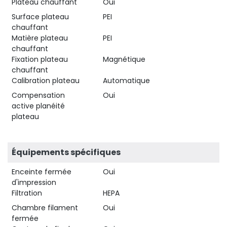
Plateau chauffant
Oui
Surface plateau
PEI
chauffant
Matière plateau
PEI
chauffant
Fixation plateau
Magnétique
chauffant
Calibration plateau
Automatique
Compensation
Oui
active planéité
plateau
Équipements spécifiques
Enceinte fermée
Oui
d'impression
Filtration
HEPA
Chambre filament
Oui
fermée