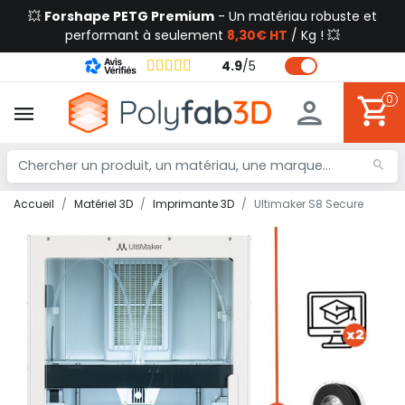
💥
Forshape PETG Premium
- Un matériau robuste et
performant à seulement
8,30€ HT
/ Kg ! 💥
4.9
/
5
0
Accueil
Matériel 3D
Imprimante 3D
Ultimaker S8 Secure