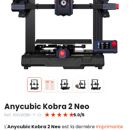
Anycubic Kobra 2 Neo
★
★
★
★
★
Ref. KNVA0BK-Y-O
5.0/5
L'
Anycubic Kobra 2 Neo
est la dernière
imprimante