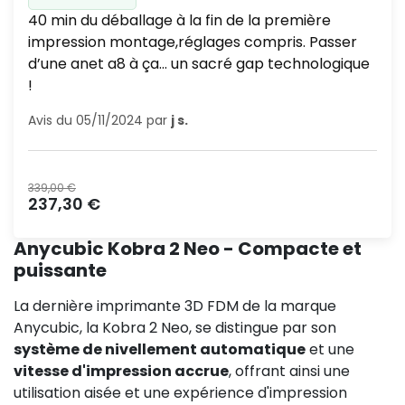
40 min du déballage à la fin de la première
impression montage,réglages compris. Passer
d’une anet a8 à ça... un sacré gap technologique
!
Avis du 05/11/2024 par
j s.
Prix normal
339,00 €
Prix
237,30 €
Anycubic Kobra 2 Neo - Compacte et
puissante
La dernière imprimante 3D FDM de la marque
Anycubic, la Kobra 2 Neo, se distingue par son
système de nivellement automatique
et une
vitesse d'impression accrue
, offrant ainsi une
utilisation aisée et une expérience d'impression