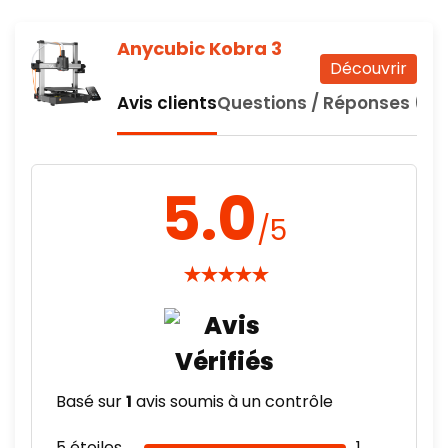
Anycubic Kobra 3
Découvrir
Avis clients
Questions / Réponses (0)
5.0
/5
★
★
★
★
★
Basé sur
1
avis soumis à un contrôle
5 étoiles
1