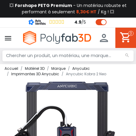
💥
Forshape PETG Premium
- Un matériau robuste et
performant à seulement
8,30€ HT
/ Kg ! 💥
4.9
/
5
0
Accueil
Matériel 3D
Marque
Anycubic
Imprimantes 3D Anycubic
Anycubic Kobra 2 Neo