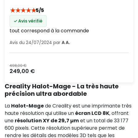
★
★
★
★
★
5/5
✓ Avis vérifié
tout correspond à la commande
Avis du 24/07/2024 par
A A.
Prix normal
498,00 €
Prix
249,00 €
Creality Halot-Mage - La très haute
précision ultra abordable
La
Halot-Mage
de Creality est une imprimante très
haute résolution qui utilise un
écran LCD 8K
, offrant
une
résolution XY de 29,7 µm
et un total de 33 177
600 pixels. Cette résolution supérieure permet de
rendre les détails des modèles 3D tels que les