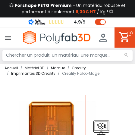
💥
Forshape PETG Premium
- Un matériau robuste et
performant à seulement
8,30€ HT
/ Kg ! 💥
4.9
/
5
0
Accueil
Matériel 3D
Marque
Creality
Imprimantes 3D Creality
Creality Halot-Mage