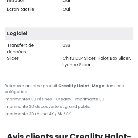
Filtration
Oui
Écran tactile
Oui
Logiciel
Transfert de
USB
données
Slicer
Chitu DLP Slicer, Halot Box Slicer,
Lychee Slicer
Retrouver aussi ce produit
Creality Halot-Mage
dans ces
catégories :
Imprimantes 3D résines
Creality
Imprimante 3D
Imprimante 3D découverte et grand public
Imprimante 3D résine 4K / 6K / 8K
Avis clients sur Creality Halot-