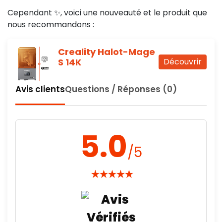
Cependant ✨, voici une nouveauté et le produit que
nous recommandons :
314,99 €
HT
35
HT
Creality Halot-Mage
HT
0,00 €
S 14K
Découvrir
Avis clients
Questions / Réponses (0)
514,94 €
HT
57.21
HT
HT
0,00 €
5.0
/5
★
★
★
★
★