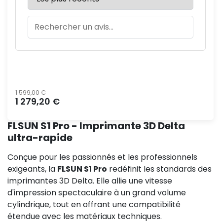
Prix normal
1 599,00 €
Prix
1 279,20 €
FLSUN S1 Pro - Imprimante 3D Delta
ultra-rapide
Conçue pour les passionnés et les professionnels
exigeants, la
FLSUN S1 Pro
redéfinit les standards des
imprimantes 3D Delta. Elle allie une vitesse
d'impression spectaculaire à un grand volume
cylindrique, tout en offrant une compatibilité
étendue avec les matériaux techniques.