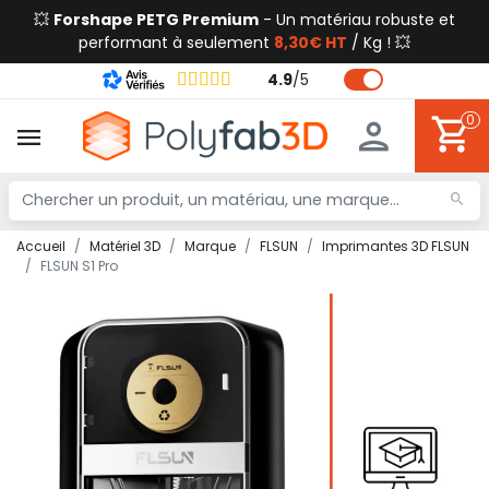
💥
Forshape PETG Premium
- Un matériau robuste et
performant à seulement
8,30€ HT
/ Kg ! 💥
4.9
/
5
0
Accueil
Matériel 3D
Marque
FLSUN
Imprimantes 3D FLSUN
FLSUN S1 Pro