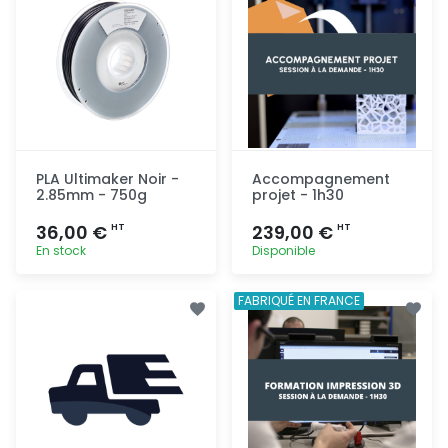
PLA Ultimaker Noir -
Accompagnement
2.85mm - 750g
projet - 1h30
36,00 €
239,00 €
HT
HT
En stock
Disponible
Ajout
Ajout
FABRIQUÉ EN FRANCE
rapide
rapide