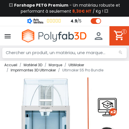
💥
Forshape PETG Premium
- Un matériau robuste et
performant à seulement
8,30€ HT
/ Kg ! 💥
4.9
/
5
0
Accueil
Matériel 3D
Marque
UltiMaker
Imprimantes 3D Ultimaker
Ultimaker S5 Pro Bundle