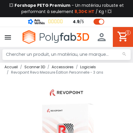
💥
Forshape PETG Premium
- Un matériau robuste et
performant à seulement
8,30€ HT
/ Kg ! 💥
4.9
/
5
0
Accueil
Scanner 3D
Accessoires
Logiciels
Revopoint Revo Measure Édition Personnelle - 3 ans