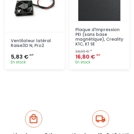
Plaque d'Impression
PEI (sans base
magnétique), Creality
Ventilateur latéral
K1C, K1 SE
Raise3D N, Pro2
24,00 €
HT
5,83 €
16,80 €
HT
HT
En stock
En stock
Ajout
Ajout
rapide
rapide