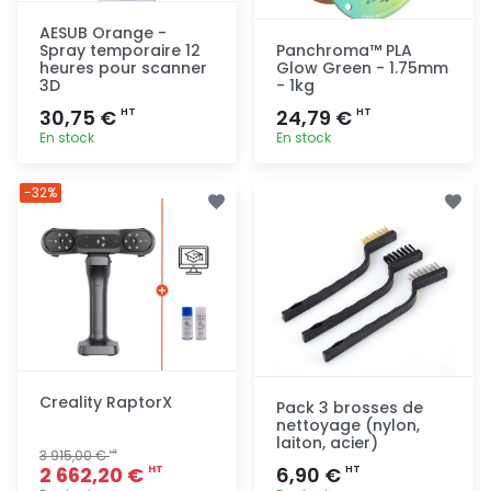
AESUB Orange -
Spray temporaire 12
Panchroma™ PLA
heures pour scanner
Glow Green - 1.75mm
3D
- 1kg
30,75 €
24,79 €
HT
HT
En stock
En stock
Ajout
Ajout
-32%
rapide
rapide
Creality RaptorX
Pack 3 brosses de
nettoyage (nylon,
laiton, acier)
3 915,00 €
HT
2 662,20 €
6,90 €
HT
HT