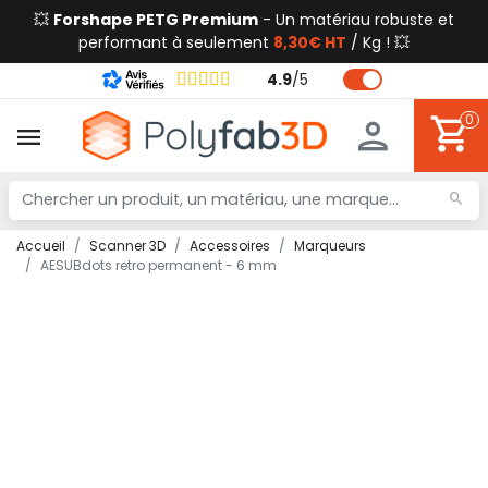
💥
Forshape PETG Premium
- Un matériau robuste et
performant à seulement
8,30€ HT
/ Kg ! 💥
4.9
/
5
0
Accueil
Scanner 3D
Accessoires
Marqueurs
AESUBdots retro permanent - 6 mm