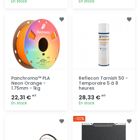
En stock
En stock
Ajout
Ajout
rapide
rapide
Panchroma™ PLA
Reflecon Tarnish 50 -
Neon Orange -
Temporaire 5 à 8
1.75mm - 1kg
heures
22,31 €
28,33 €
HT
HT
En stock
En stock
Ajout
Ajout
-30%
rapide
rapide