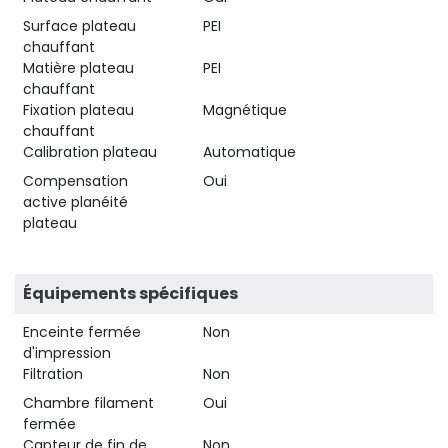
Surface plateau
PEI
chauffant
Matière plateau
PEI
chauffant
Fixation plateau
Magnétique
chauffant
Calibration plateau
Automatique
Compensation
Oui
active planéité
plateau
Équipements spécifiques
Enceinte fermée
Non
d'impression
Filtration
Non
Chambre filament
Oui
fermée
Capteur de fin de
Non