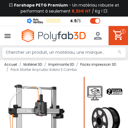
💥
Forshape PETG Premium
- Un matériau robuste et
performant à seulement
8,30€ HT
/ Kg ! 💥
4.9
/
5
0
Accueil
Matériel 3D
Imprimante 3D
Packs impression 3D
Pack Starter Anycubic Kobra 3 Combo