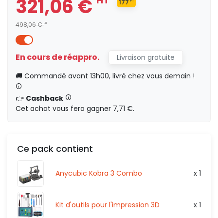
321,06 €
HT
177
HT
HT
0,00 €
498,06 €
HT
382,30 €
HT
En cours de réappro.
Livraison gratuite
198
HT
🚚 Commandé avant 13h00, livré chez vous demain !
HT
0,00 €
👉
Cashback
Cet achat vous fera gagner 7,71 €.
821,40 €
HT
250
HT
Ce pack contient
HT
0,00 €
Anycubic Kobra 3 Combo
x 1
Kit d'outils pour l'impression 3D
x 1