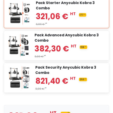
Pack Starter Anycubic Kobra 3
Combo
Pack Advanced Anycubic Kobra 3
Combo
353,46 €
HT
62.3
Pack Security Anycubic Kobra 3
Combo
HT
0,00 €
321,06 €
HT
177
HT