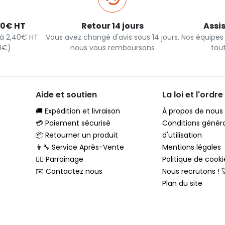
40€ HT
Retour 14 jours
Assi
s à 2,40€ HT
Vous avez changé d'avis sous 14 jours,
Nos équipes
90€)
nous vous remboursons
tou
Aide et soutien
La loi et l'ordre
🚚 Expédition et livraison
À propos de nous
💳 Paiement sécurisé
Conditions génér
📦 Retourner un produit
d'utilisation
👨‍🔧 Service Après-Vente
Mentions légales
🦸‍♂️ Parrainage
Politique de cooki
✉️ Contactez nous
Nous recrutons ! 
Plan du site