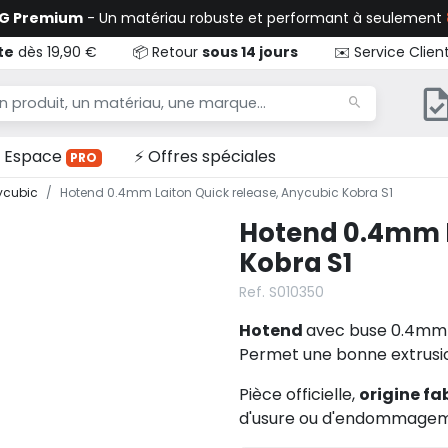
TG Premium
- Un matériau robuste et performant à seulement
te
dès 19,90 €
📦 Retour
sous 14 jours
✉️ Service Clien
Espace
⚡ Offres spéciales
PRO
ycubic
Hotend 0.4mm Laiton Quick release, Anycubic Kobra S1
Hotend 0.4mm L
Kobra S1
Ref. S010350
Hotend
avec buse 0.4mm
Permet une bonne extrusion
Pièce officielle,
origine fa
d'usure ou d'endommagem