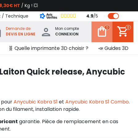
8,30€ HT
/ Kg ! 💥
t / Technique
4.9
/
5
0
0
Demande de
Mon compte
DEVIS EN LIGNE
CONNEXION
🧬 Quelle imprimante 3D choisir ?
📣 Guides 3D
aiton Quick release, Anycubic
 pour
Anycubic Kobra S1
et
Anycubic Kobra S1 Combo
.
 du filament, installation rapide.
bricant
garantie. Pièce de remplacement en cas
ent.