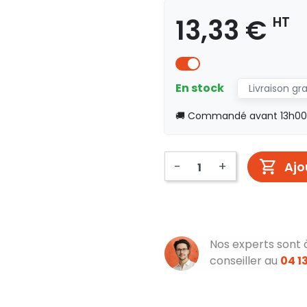
13,33 €
HT
En stock
Livraison gr
🚚 Commandé avant 13h00, 
-
+
Ajo
Nos experts sont 
conseiller au
04 13