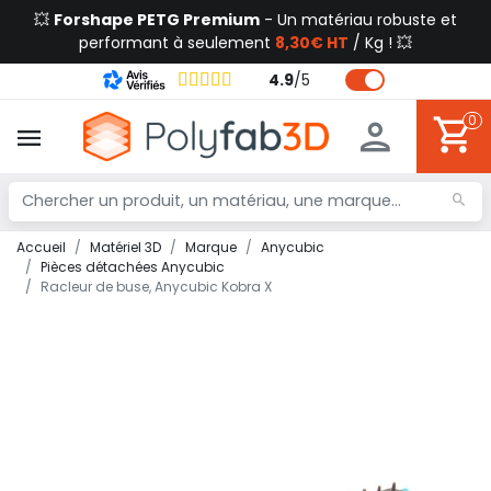
💥
Forshape PETG Premium
- Un matériau robuste et
performant à seulement
8,30€ HT
/ Kg ! 💥
4.9
/
5
0
Accueil
Matériel 3D
Marque
Anycubic
Pièces détachées Anycubic
Racleur de buse, Anycubic Kobra X