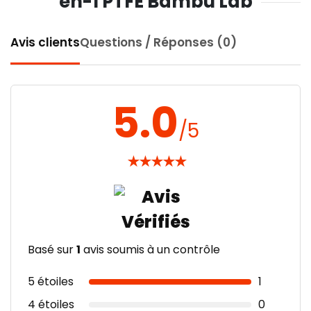
en-1 PTFE Bambu Lab
Avis clients
Questions / Réponses (0)
5.0
/5
★
★
★
★
★
Basé sur
1
avis soumis à un contrôle
5 étoiles
1
4 étoiles
0