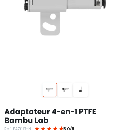
Adaptateur 4-en-1 PTFE
Bambu Lab
★
★
★
★
★
Ref. FAZ013-N
5.0/5