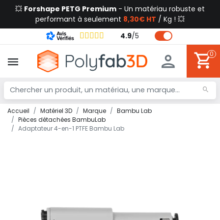
💥
Forshape PETG Premium
- Un matériau robuste et
performant à seulement
8,30€ HT
/ Kg ! 💥
4.9
/
5
0
Accueil
Matériel 3D
Marque
Bambu Lab
Pièces détachées BambuLab
Adaptateur 4-en-1 PTFE Bambu Lab