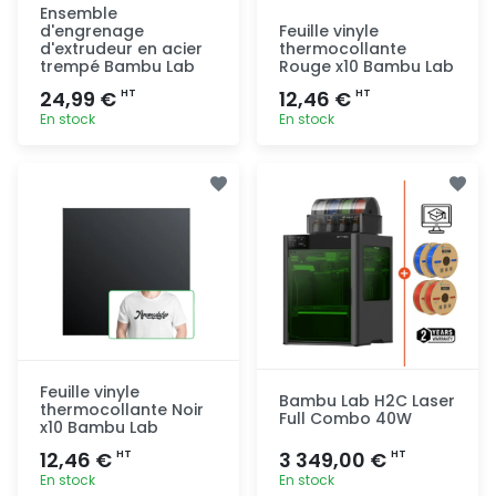
Ensemble
d'engrenage
Feuille vinyle
d'extrudeur en acier
thermocollante
trempé Bambu Lab
Rouge x10 Bambu Lab
24,99 €
12,46 €
HT
HT
En stock
En stock
Ajout
Ajout
rapide
rapide
Feuille vinyle
Bambu Lab H2C Laser
thermocollante Noir
Full Combo 40W
x10 Bambu Lab
12,46 €
3 349,00 €
HT
HT
En stock
En stock