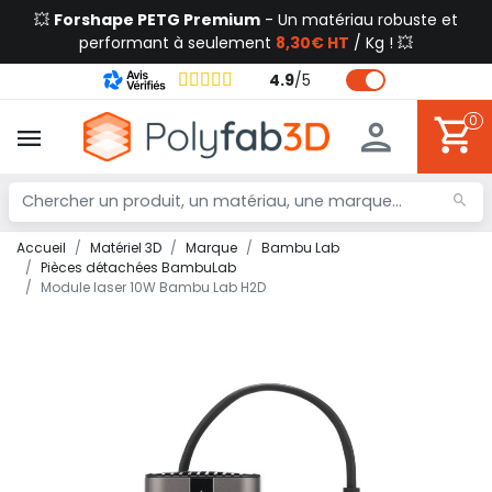
💥
Forshape PETG Premium
- Un matériau robuste et
performant à seulement
8,30€ HT
/ Kg ! 💥
4.9
/
5
0
Accueil
Matériel 3D
Marque
Bambu Lab
Pièces détachées BambuLab
Module laser 10W Bambu Lab H2D