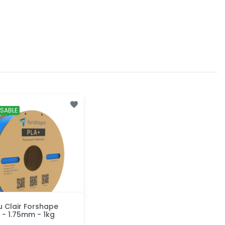
SABLE
u Clair Forshape
- 1.75mm - 1kg