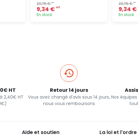
20,75 €
20,75 €
HT
HT
9,34 €
9,34 €
HT
En stock
En stock
pide
Ajout rapide
40€ HT
Retour 14 jours
Assi
s à 2,40€ HT
Vous avez changé d'avis sous 14 jours,
Nos équipes
90€)
nous vous remboursons
tou
Aide et soutien
La loi et l'ordre