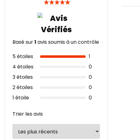
★
★
★
★
★
Basé sur
1
avis soumis à un contrôle
5 étoiles
1
4 étoiles
0
3 étoiles
0
2 étoiles
0
1 étoile
0
Trier les avis