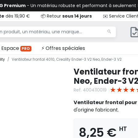
TG Premium
- Un matériau robuste et performant à seulement
te
dès 19,90 €
📦 Retour
sous 14 jours
✉️ Service Clien
Espace
⚡ Offres spéciales
PRO
ity
Ventilateur frontal 4010, Creality Ender-3 V2 Neo, Ender-3 V2
Ventilateur fro
Neo, Ender-3 V
★
★
★
★
Ref. 4004110019
Ventilateur frontal pour
d'origine fabricant.
8,25 €
HT