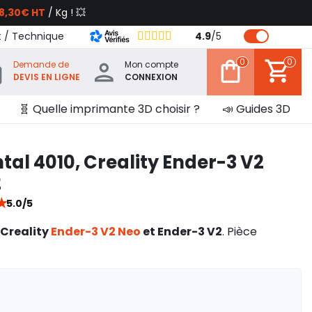
8,30€ HT
/ Kg ! 💥
t / Technique
4.9
/
5
0
0
Demande de
Mon compte
DEVIS EN LIGNE
CONNEXION
🧬 Quelle imprimante 3D choisir ?
📣 Guides 3D
ntal 4010, Creality Ender-3 V2
2
★
5.0/5
 Creality
Ender-3 V2 Neo
et Ender-3 V2
. Pièce