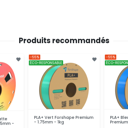
Produits recommandés
-55%
-55%
ÉCO-RESPONSABLE
ÉCO-RESPON
PLA+ Vert Forshape Premium
PLA+ Ble
tte
- 1.75mm - 1kg
Premium 
.75mm -