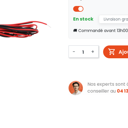
En stock
Livraison gr
🚚 Commandé avant 13h00, 
-
+
Ajo
Nos experts sont 
conseiller au
04 13