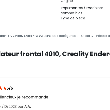
Origine
Imprimantes / machines
compatibles
Type de pièce
nder-3 V2 Neo, Ender-3 V2
dans ces catégories :
Creality
Pièces 
ilateur frontal 4010, Creality Ende
★
★
5/5
silencieux je recommande
14/10/2023 par
A A.