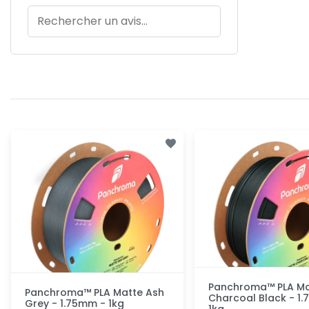
Panchroma™ PLA Ma
Panchroma™ PLA Matte Ash
Charcoal Black - 1
Grey - 1.75mm - 1kg