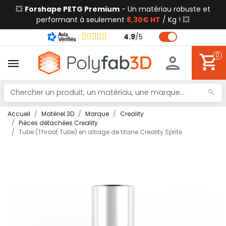
💥
Forshape PETG Premium
- Un matériau robuste et
performant à seulement
8,30€ HT
/ Kg ! 💥
4.9
/
5
0
Accueil
Matériel 3D
Marque
Creality
Pièces détachées Creality
Tube (Throat Tube) en alliage de titane Creality Sprite