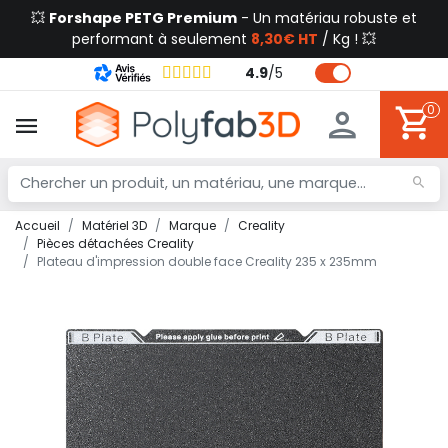
💥
Forshape PETG Premium
- Un matériau robuste et
performant à seulement
8,30€ HT
/ Kg ! 💥
4.9
/
5
0
Accueil
Matériel 3D
Marque
Creality
Pièces détachées Creality
Plateau d'impression double face Creality 235 x 235mm