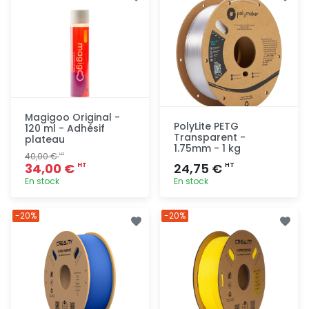
rapide
rapide
Magigoo Original -
PolyLite PETG
120 ml - Adhésif
Transparent -
plateau
1.75mm - 1 kg
40,00 €
HT
34,00 €
24,75 €
HT
HT
En stock
En stock
Ajout
Ajout
-20%
-20%
rapide
rapide