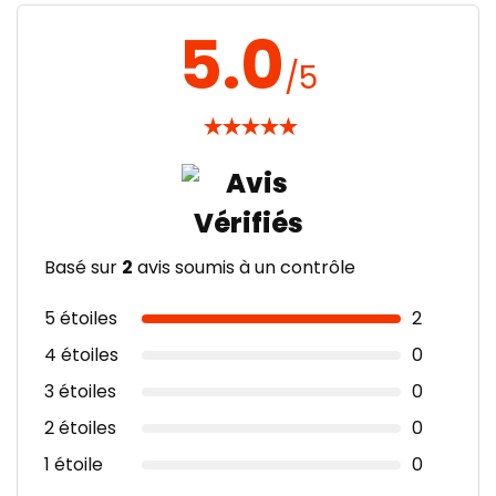
5.0
/5
★
★
★
★
★
Basé sur
2
avis soumis à un contrôle
5 étoiles
2
4 étoiles
0
3 étoiles
0
2 étoiles
0
1 étoile
0