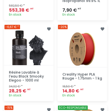
Isopropanol 99.9% 1L
582,50 €
HT
553,38 €
7,90 €
HT
HT
En stock
En stock
Ajout
Ajout
-6,67 €
-20%
HT
rapide
rapide
Résine Lavable à
Creality Hyper PLA
l'eau Black Smooky
Rouge - 1.75mm - 1 kg
Elegoo - 1000 ml
34,92 €
18,50 €
HT
HT
28,25 €
14,80 €
HT
HT
En stock
En stock
Ajout
Ajout
-15%
ÉCO-RESPONSABLE