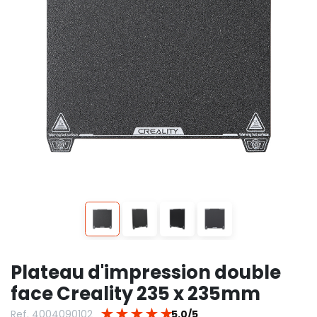
Plateau d'impression double
face Creality 235 x 235mm
★
★
★
★
★
Ref. 4004090102
5.0/5