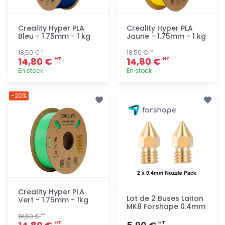
Creality Hyper PLA
Creality Hyper PLA
Bleu - 1.75mm - 1 kg
Jaune - 1.75mm - 1 kg
18,50 €
18,50 €
HT
HT
14,80 €
14,80 €
HT
HT
En stock
En stock
Ajout
Ajout
-20%
rapide
rapide
Creality Hyper PLA
Lot de 2 Buses Laiton
Vert - 1.75mm - 1kg
MK8 Forshape 0.4mm
18,50 €
HT
HT
HT