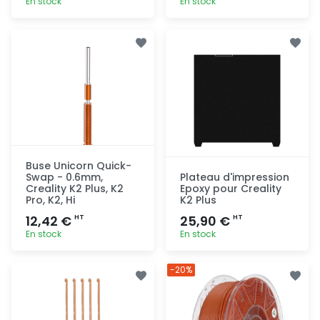
En stock
En stock
Ajout
Ajout
rapide
rapide
Buse Unicorn Quick-
Swap - 0.6mm,
Plateau d'impression
Creality K2 Plus, K2
Epoxy pour Creality
Pro, K2, Hi
K2 Plus
12,42 €
25,90 €
HT
HT
En stock
En stock
Ajout
Ajout
-20%
rapide
rapide