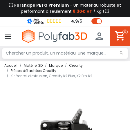
💥
Forshape PETG Premium
- Un matériau robuste et
performant à seulement
8,30€ HT
/ Kg ! 💥
4.9
/
5
0
Accueil
Matériel 3D
Marque
Creality
Pièces détachées Creality
Kit frontal d'extrusion, Creality K2 Plus, K2 Pro, K2