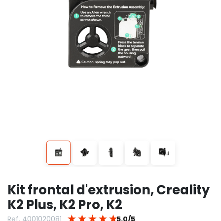
Kit frontal d'extrusion, Creality
K2 Plus, K2 Pro, K2
★
★
★
★
★
Ref. 4001020081
5.0/5