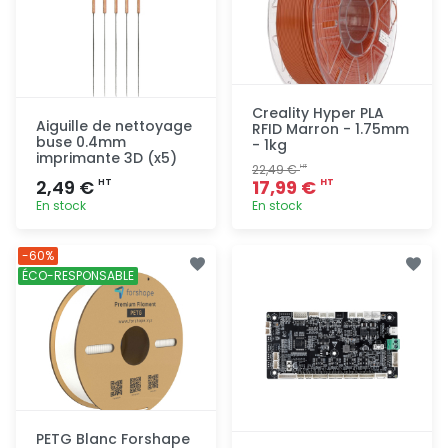
Creality Hyper PLA
Aiguille de nettoyage
RFID Marron - 1.75mm
buse 0.4mm
- 1kg
imprimante 3D (x5)
22,49 €
HT
2,49 €
17,99 €
HT
HT
En stock
En stock
Ajout
Ajout
-60%
rapide
rapide
ÉCO-RESPONSABLE
PETG Blanc Forshape