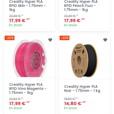
Creality Hyper PLA
Creality Hyper PLA
RFID Skin - 1.75mm -
RFID Peach Fuzz -
1kg
1.75mm - 1kg
22,49 €
22,49 €
HT
HT
17,99 €
17,99 €
HT
HT
En stock
En stock
Ajout
Ajout
-20%
-20%
rapide
rapide
Creality Hyper PLA
Creality Hyper PLA
RFID Viva Magenta -
Noir - 1.75mm - 1 kg
1.75mm - 1kg
22,49 €
18,50 €
HT
HT
17,99 €
14,80 €
HT
HT
En stock
En stock