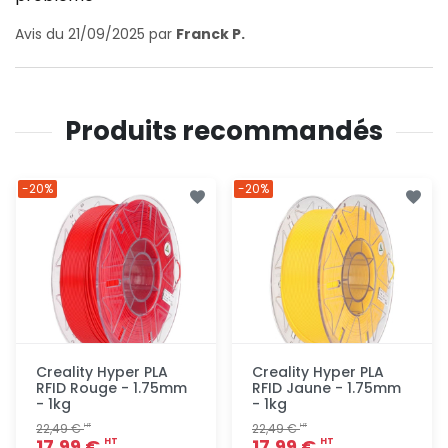
Avis du 21/09/2025 par
Franck P.
Produits recommandés
-20%
-20%
Creality Hyper PLA
Creality Hyper PLA
RFID Rouge - 1.75mm
RFID Jaune - 1.75mm
- 1kg
- 1kg
22,49 €
22,49 €
HT
HT
17,99 €
17,99 €
HT
HT