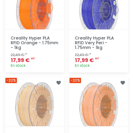
Creality Hyper PLA
Creality Hyper PLA
RFID Orange - 1.75mm
RFID Very Peri -
- 1kg
1.75mm - 1kg
22,49 €
22,49 €
HT
HT
17,99 €
17,99 €
HT
HT
En stock
En stock
Ajout
Ajout
-20%
-20%
rapide
rapide