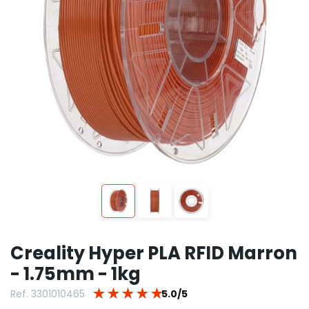
Creality Hyper PLA RFID Marron
- 1.75mm - 1kg
★
★
★
★
★
Ref. 3301010465
5.0/5