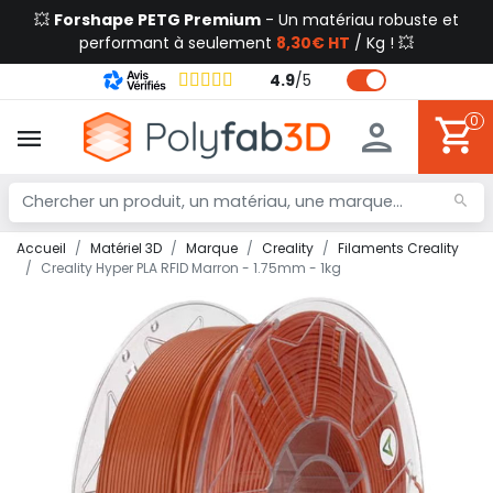
💥
Forshape PETG Premium
- Un matériau robuste et
performant à seulement
8,30€ HT
/ Kg ! 💥
4.9
/
5
0
Accueil
Matériel 3D
Marque
Creality
Filaments Creality
Creality Hyper PLA RFID Marron - 1.75mm - 1kg