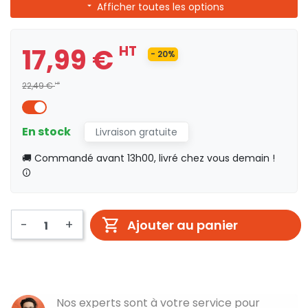
Afficher toutes les options
17,99 €
HT
- 20%
22,49 €
HT
En stock
Livraison gratuite
🚚 Commandé avant 13h00, livré chez vous demain !
-
+
Ajouter au panier
Nos experts sont à votre service pour