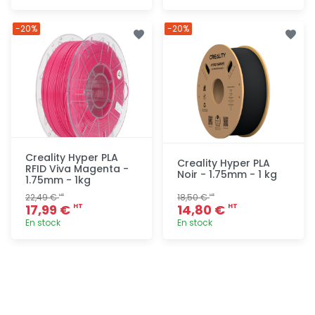
Ajout
Ajout
-20%
-20%
rapide
rapide
Creality Hyper PLA
Creality Hyper PLA
RFID Viva Magenta -
Noir - 1.75mm - 1 kg
1.75mm - 1kg
22,49 €
18,50 €
HT
HT
17,99 €
14,80 €
HT
HT
En stock
En stock
Ajout
Ajout
rapide
rapide