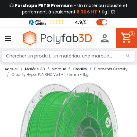
💥
Forshape PETG Premium
- Un matériau robuste et
performant à seulement
8,30€ HT
/ Kg ! 💥
4.9
/
5
0
Accueil
Matériel 3D
Marque
Creality
Filaments Creality
Creality Hyper PLA RFID Vert - 1.75mm - 1kg