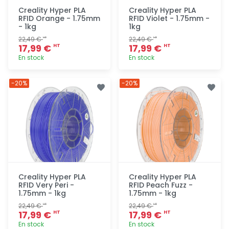
Creality Hyper PLA
Creality Hyper PLA
RFID Orange - 1.75mm
RFID Violet - 1.75mm -
- 1kg
1kg
22,49 €
22,49 €
HT
HT
17,99 €
17,99 €
HT
HT
En stock
En stock
Ajout
Ajout
-20%
-20%
rapide
rapide
Creality Hyper PLA
Creality Hyper PLA
RFID Very Peri -
RFID Peach Fuzz -
1.75mm - 1kg
1.75mm - 1kg
22,49 €
22,49 €
HT
HT
17,99 €
17,99 €
HT
HT
En stock
En stock