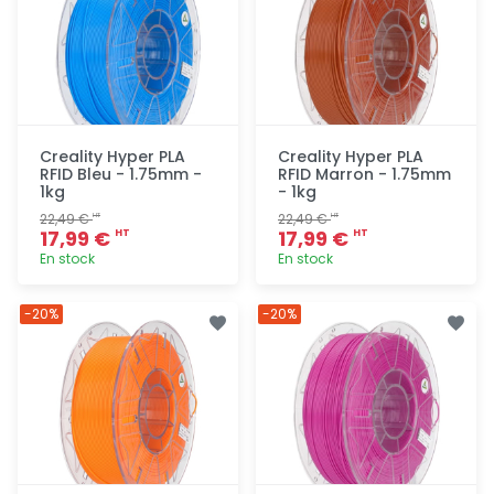
Creality Hyper PLA
Creality Hyper PLA
RFID Bleu - 1.75mm -
RFID Marron - 1.75mm
1kg
- 1kg
22,49 €
22,49 €
HT
HT
17,99 €
17,99 €
HT
HT
En stock
En stock
Ajout
Ajout
-20%
-20%
rapide
rapide