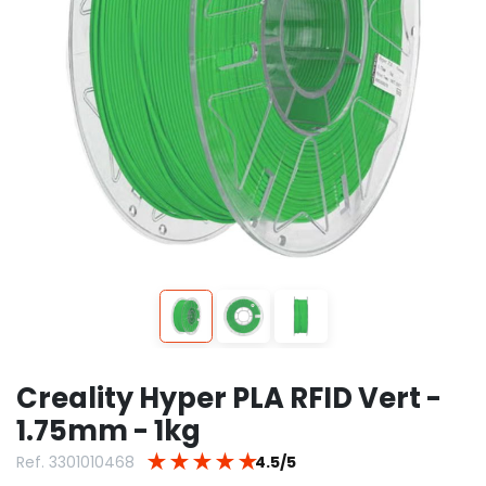
Creality Hyper PLA RFID Vert -
1.75mm - 1kg
★
★
★
★
★
Ref. 3301010468
4.5/5