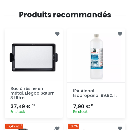
Produits recommandés
Bac à résine en
IPA Alcool
métal, Elegoo Saturn
Isopropanol 99.9% 1L
3 Ultra
37,49 €
7,90 €
HT
HT
En stock
En stock
Ajout
Ajout
-7,42 €
-37%
HT