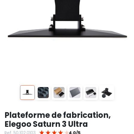
Plateforme de fabrication,
Elegoo Saturn 3 Ultra
★
★
★
★
★
Ref. 50.102.0103
4.0/5