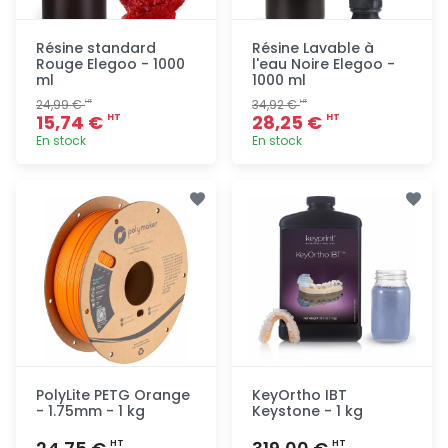
Résine standard
Résine Lavable à
Rouge Elegoo - 1000
l'eau Noire Elegoo -
ml
1000 ml
24,99 €
34,92 €
HT
HT
15,74 €
28,25 €
HT
HT
En stock
En stock
Ajout
Ajout
rapide
rapide
PolyLite PETG Orange
KeyOrtho IBT
- 1.75mm - 1 kg
Keystone - 1 kg
HT
HT