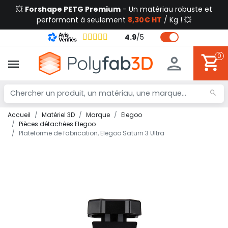
💥
Forshape PETG Premium
- Un matériau robuste et
performant à seulement
8,30€ HT
/ Kg ! 💥
4.9
/
5
0
Accueil
Matériel 3D
Marque
Elegoo
Pièces détachées Elegoo
Plateforme de fabrication, Elegoo Saturn 3 Ultra