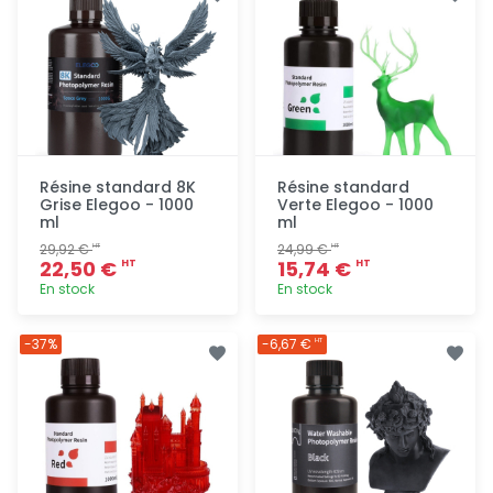
rapide
rapide
Résine standard 8K
Résine standard
Grise Elegoo - 1000
Verte Elegoo - 1000
ml
ml
29,92 €
24,99 €
HT
HT
22,50 €
15,74 €
HT
HT
En stock
En stock
Ajout
Ajout
-37%
-6,67 €
HT
rapide
rapide