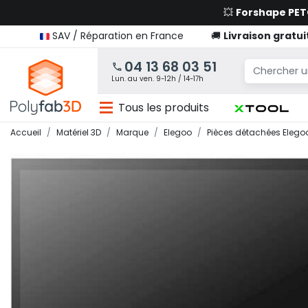
💥
Forshape PE
SAV / Réparation en France
🚚
Livraison gratui
04 13 68 03 51
Lun. au ven. 9-12h / 14-17h
Tous les produits
Accueil
Matériel 3D
Marque
Elegoo
Pièces détachées Elego