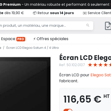
TG Premium
- Un matériau robuste et performant à seulement
te
dès 19,90 €
📦 Retour
sous 14 jours
✉️ Service Clien
Espace
⚡ Offres spéciales
PRO
o
Écran LCD Elegoo Saturn 4 / 4 Ultra
Écran LCD Elego
★
★
★
★
Ref. 50.102.0137
Écran LCD pour
Elegoo Sat
fabricant.
116,65 €
HT