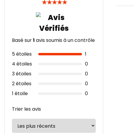
★
★
★
★
★
Basé sur
1
avis soumis à un contrôle
5 étoiles
1
4 étoiles
0
3 étoiles
0
2 étoiles
0
1 étoile
0
Trier les avis