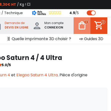
8,30€ HT
/ Kg ! 💥
t / Technique
4.9
/
5
0
0
Demande de
Mon compte
DEVIS EN LIGNE
CONNEXION
🧬 Quelle imprimante 3D choisir ?
📣 Guides 3D
o Saturn 4 / 4 Ultra
★
5.0/5
urn 4
et
Elegoo Saturn 4 Ultra
. Pièce d'origine