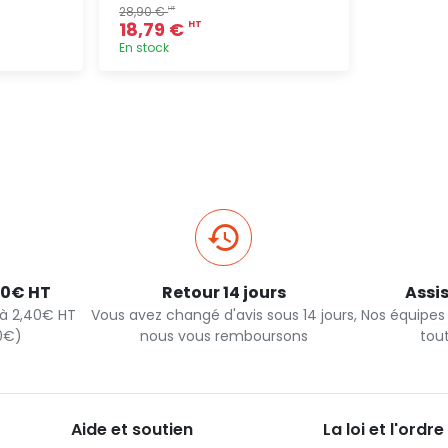
28,90 €
HT
18,79 €
HT
En stock
pide
Ajout rapide
40€ HT
Retour 14 jours
Assi
s à 2,40€ HT
Vous avez changé d'avis sous 14 jours,
Nos équipes
90€)
nous vous remboursons
tou
Aide et soutien
La loi et l'ordre