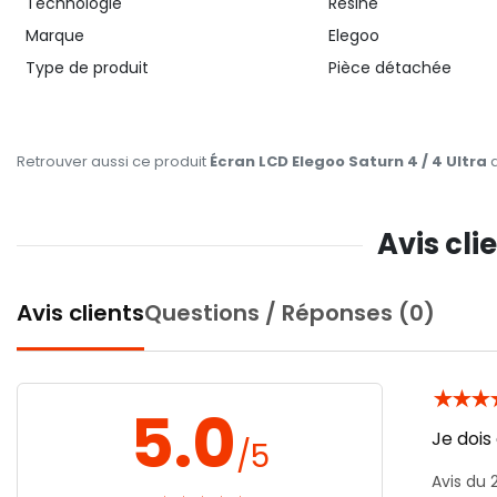
Technologie
Résine
Marque
Elegoo
Type de produit
Pièce détachée
Retrouver aussi ce produit
Écran LCD Elegoo Saturn 4 / 4 Ultra
d
Avis cli
Avis clients
Questions / Réponses (0)
★
★
★
5.0
Je dois
/5
Avis du