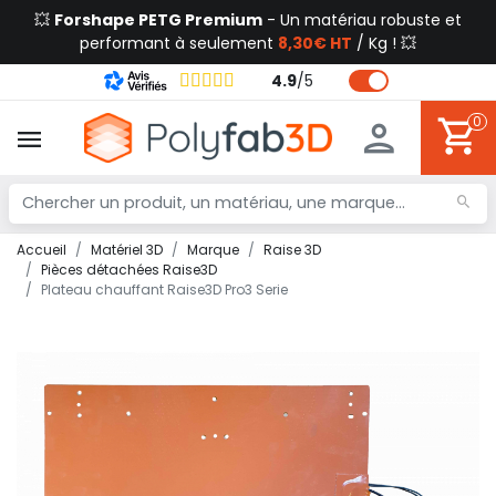
💥
Forshape PETG Premium
- Un matériau robuste et
performant à seulement
8,30€ HT
/ Kg ! 💥
4.9
/
5
0
Accueil
Matériel 3D
Marque
Raise 3D
Pièces détachées Raise3D
Plateau chauffant Raise3D Pro3 Serie