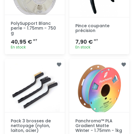
PolySupport Blanc
Pince coupante
perle - 1.75mm - 750
précision
g
40,95 €
7,90 €
HT
HT
En stock
En stock
Ajout
Ajout
rapide
rapide
Pack 3 brosses de
Panchroma™ PLA
nettoyage (nylon,
Gradient Matte
laiton, acier)
Winter - 1.75mm - 1kg