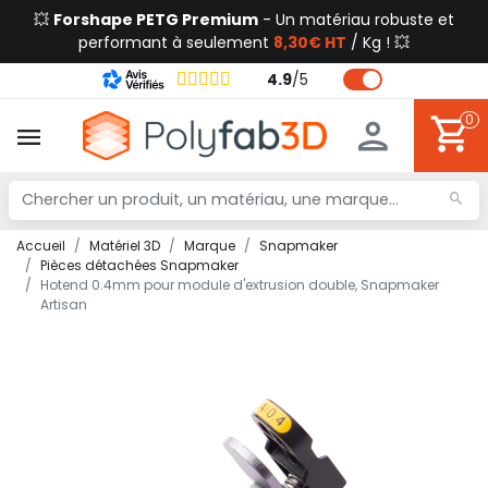
💥
Forshape PETG Premium
- Un matériau robuste et
performant à seulement
8,30€ HT
/ Kg ! 💥
4.9
/
5
0
Accueil
Matériel 3D
Marque
Snapmaker
Pièces détachées Snapmaker
Hotend 0.4mm pour module d'extrusion double, Snapmaker
Artisan