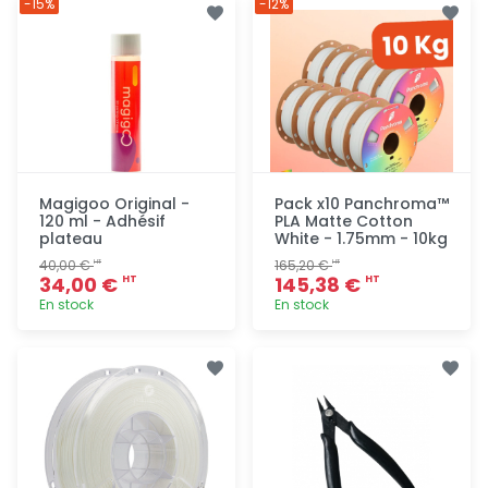
-15%
-12%
rapide
rapide
Magigoo Original -
Pack x10 Panchroma™
120 ml - Adhésif
PLA Matte Cotton
plateau
White - 1.75mm - 10kg
40,00 €
165,20 €
HT
HT
34,00 €
145,38 €
HT
HT
En stock
En stock
Ajout
Ajout
rapide
rapide