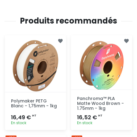
Produits recommandés
Panchroma™ PLA
Polymaker PETG
Matte Wood Brown -
Blanc - 1,75mm - 1kg
1.75mm - 1kg
16,49 €
16,52 €
HT
HT
En stock
En stock
Ajout
Ajout