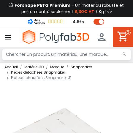
💥
Forshape PETG Premium
- Un matériau robuste et
performant à seulement
8,30€ HT
/ Kg ! 💥
4.9
/
5
0
Accueil
Matériel 3D
Marque
Snapmaker
Pièces détachées Snapmaker
Plateau chauffant, Snapmaker U1