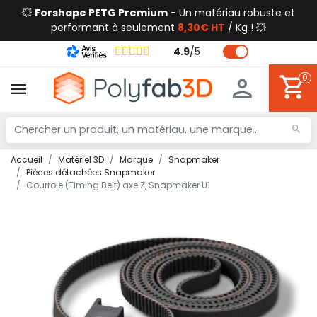
💥
Forshape PETG Premium
- Un matériau robuste et
performant à seulement
8,30€ HT
/ Kg ! 💥
4.9
/
5
0
Accueil
Matériel 3D
Marque
Snapmaker
Pièces détachées Snapmaker
Courroie (Timing Belt) axe Z, Snapmaker U1