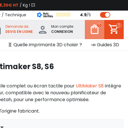
8,30€ HT
/ Kg ! 💥
t / Technique
4.9
/
5
0
0
Demande de
Mon compte
DEVIS EN LIGNE
CONNEXION
🧬 Quelle imprimante 3D choisir ?
📣 Guides 3D
ltimaker S8, S6
ile complet ou écran tactile pour
UltiMaker S8
intègre
ur, compatible avec le nouveau planificateur de
tah, pour une performance optimisée.
'origine fabricant.