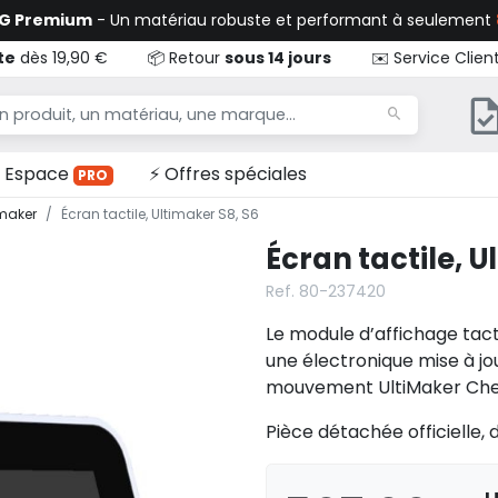
TG Premium
- Un matériau robuste et performant à seulement
te
dès 19,90 €
📦 Retour
sous 14 jours
✉️ Service Clien
Espace
⚡ Offres spéciales
PRO
imaker
Écran tactile, Ultimaker S8, S6
Écran tactile, U
Ref. 80-237420
Le module d’affichage tact
une électronique mise à jo
mouvement UltiMaker Chee
Pièce détachée officielle, d