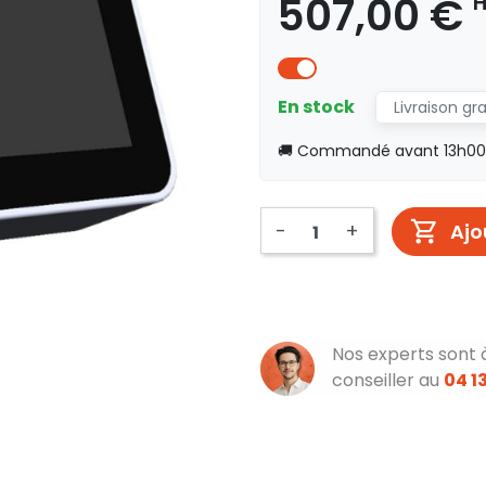
507,00 €
En stock
Livraison gr
🚚 Commandé avant 13h00, 
-
+
Ajo
Nos experts sont 
conseiller au
04 13