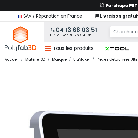
💥
Forshape PE
SAV / Réparation en France
🚚
Livraison gratui
04 13 68 03 51
Lun. au ven. 9-12h / 14-17h
Tous les produits
Accueil
Matériel 3D
Marque
UltiMaker
Pièces détachées Ult