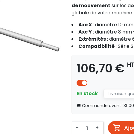
de mouvement
sur les a
globale de votre machine.
Axe X
: diamètre 10 mm
Axe Y
: diamètre 8 mm 
Extrémités
: diamètre 
Compatibilité
: Série 
106,70 €
H
En stock
Livraison gr
🚚 Commandé avant 13h00, 
-
+
Ajo