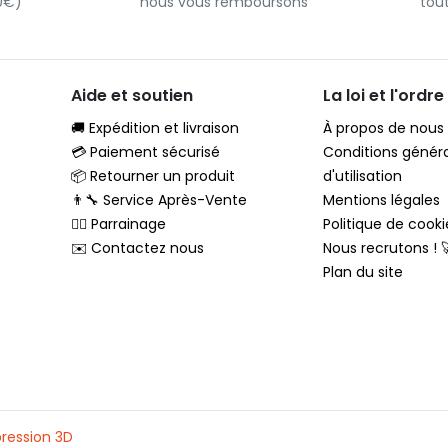
90€)
nous vous remboursons
tou
Aide et soutien
La loi et l'ordre
🚚 Expédition et livraison
À propos de nous
💳 Paiement sécurisé
Conditions génér
📦 Retourner un produit
d'utilisation
👨‍🔧 Service Après-Vente
Mentions légales
🦸‍♂️ Parrainage
Politique de cooki
✉️ Contactez nous
Nous recrutons ! 
Plan du site
ression 3D