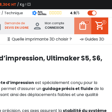
8,30€ HT
/ Kg ! 💥
t / Technique
4.9
/
5
0
0
Demande de
Mon compte
DEVIS EN LIGNE
CONNEXION
🧬 Quelle imprimante 3D choisir ?
📣 Guides 3D
 d’impression, Ultimaker S5, S6,
ête d’impression
est spécialement conçu pour la
l permet d’assurer un
guidage précis et fluide
de la
ssant ainsi des déplacements fiables et une qualité
 précision, ces axes assurent la
stabilité du système