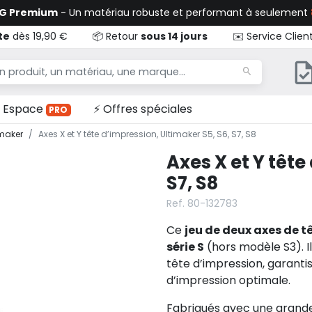
TG Premium
- Un matériau robuste et performant à seulement
te
dès 19,90 €
📦 Retour
sous 14 jours
✉️ Service Clien
Espace
⚡ Offres spéciales
PRO
imaker
Axes X et Y tête d’impression, Ultimaker S5, S6, S7, S8
Axes X et Y tête
S7, S8
Ref. 80-132783
Ce
jeu de deux axes de t
série S
(hors modèle S3). I
tête d’impression, garanti
d’impression optimale.
Fabriqués avec une grande