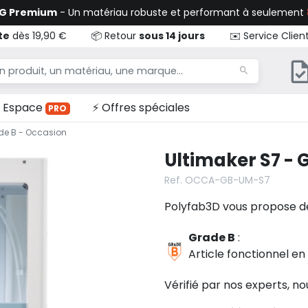
TG Premium
- Un matériau robuste et performant à seulement
te
dès 19,90 €
📦 Retour
sous 14 jours
✉️ Service Clien
Espace
⚡ Offres spéciales
PRO
ade B - Occasion
Ultimaker S7 - 
Ref. OCCA-GB-UM-S7
Polyfab3D vous propose de
Grade B
:
Article fonctionnel en
Vérifié par nos experts, n