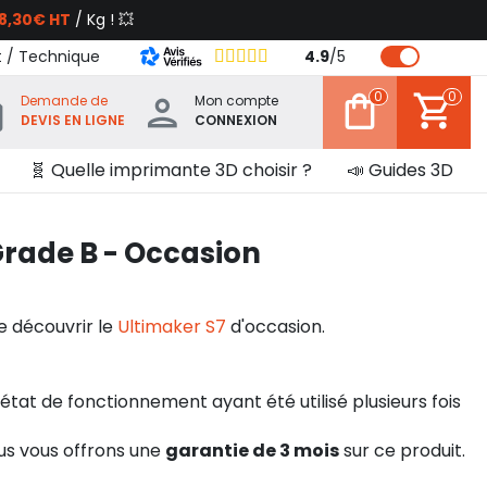
8,30€ HT
/ Kg ! 💥
t / Technique
4.9
/
5
0
0
Demande de
Mon compte
DEVIS EN LIGNE
CONNEXION
🧬 Quelle imprimante 3D choisir ?
📣 Guides 3D
Grade B - Occasion
 découvrir le
Ultimaker S7
d'occasion.
 état de fonctionnement ayant été utilisé plusieurs fois
ous vous offrons une
garantie de 3 mois
sur ce produit.