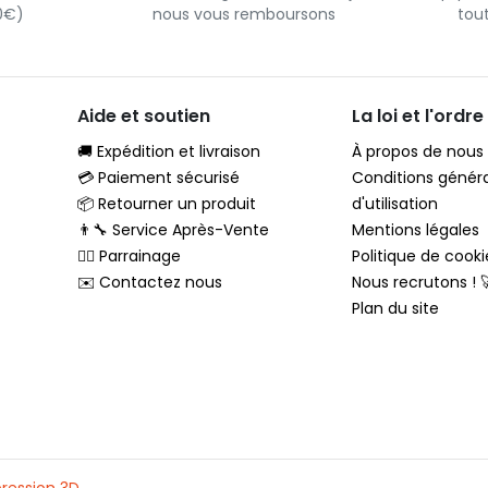
90€)
nous vous remboursons
tou
Aide et soutien
La loi et l'ordre
🚚 Expédition et livraison
À propos de nous
💳 Paiement sécurisé
Conditions génér
📦 Retourner un produit
d'utilisation
👨‍🔧 Service Après-Vente
Mentions légales
🦸‍♂️ Parrainage
Politique de cooki
✉️ Contactez nous
Nous recrutons ! 
Plan du site