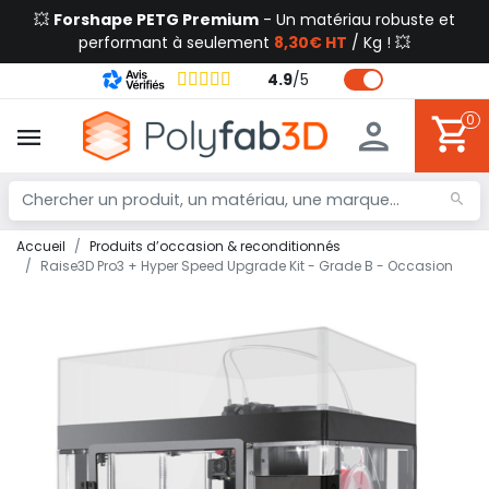
💥
Forshape PETG Premium
- Un matériau robuste et
performant à seulement
8,30€ HT
/ Kg ! 💥
4.9
/
5
0
Accueil
Produits d’occasion & reconditionnés
Raise3D Pro3 + Hyper Speed Upgrade Kit - Grade B - Occasion