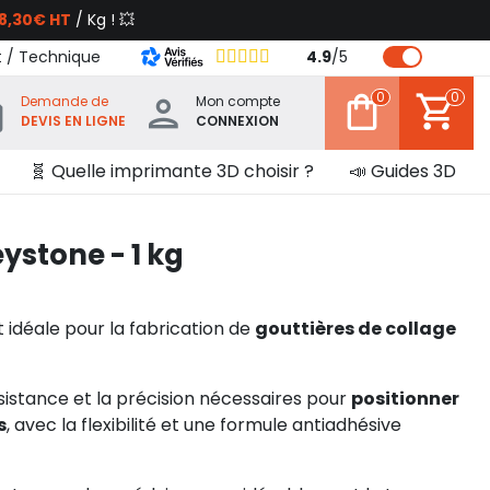
8,30€ HT
/ Kg ! 💥
t / Technique
4.9
/
5
0
0
Demande de
Mon compte
DEVIS EN LIGNE
CONNEXION
🧬 Quelle imprimante 3D choisir ?
📣 Guides 3D
ystone - 1 kg
 idéale pour la fabrication de
gouttières de collage
sistance et la précision nécessaires pour
positionner
s
, avec la flexibilité et une formule antiadhésive