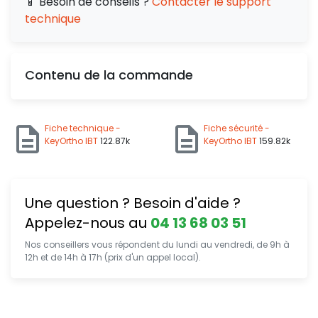
📱 Besoin de conseils ?
Contacter le support
technique
Contenu de la commande
Fiche technique -
Fiche sécurité -
KeyOrtho IBT
122.87k
KeyOrtho IBT
159.82k
Une question ? Besoin d'aide ?
Appelez-nous au
04 13 68 03 51
Nos conseillers vous répondent du lundi au vendredi, de 9h à
12h et de 14h à 17h (prix d'un appel local).