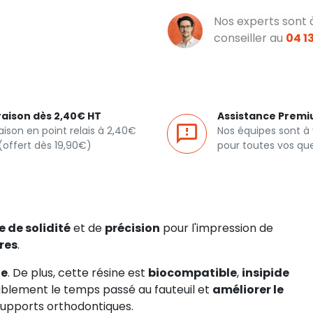
Nos experts sont 
conseiller au
04 13
raison dès 2,40€ HT
Assistance Prem
raison en point relais à 2,40€
Nos équipes sont à
(offert dès 19,90€)
pour toutes vos qu
e de solidité
et de
précision
pour l'impression de
res
.
le
. De plus, cette résine est
biocompatible
,
insipide
rablement le temps passé au fauteuil et
améliorer le
supports orthodontiques.