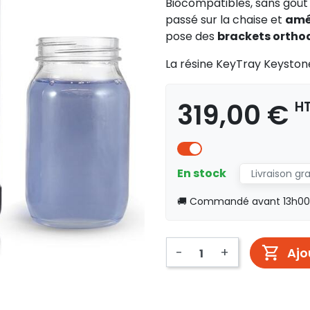
Biocompatibles, sans goût
passé sur la chaise et
amél
pose des
brackets ortho
La résine KeyTray Keystone
319,00 €
H
En stock
Livraison gr
🚚 Commandé avant 13h00, 
-
+
Ajo