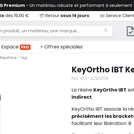
TG Premium
- Un matériau robuste et performant à seulement
te
dès 19,90 €
📦 Retour
sous 14 jours
✉️ Service Clien
Espace
⚡ Offres spéciales
PRO
Keystone - 1 kg
KeyOrtho IBT Ke
Ref. KEY-4220008
La résine
KeyOrtho IBT
est
indirect
.
KeyOrtho IBT associe la ré
précisément les bracket
facilitant leur libération. B