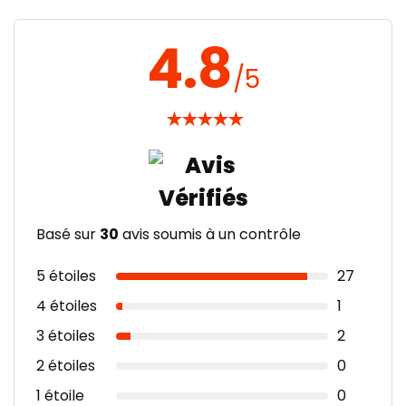
4.8
/5
★
★
★
★
★
Basé sur
30
avis soumis à un contrôle
5 étoiles
27
4 étoiles
1
3 étoiles
2
2 étoiles
0
1 étoile
0