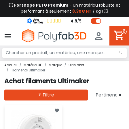
💥
Forshape PETG Premium
- Un matériau robuste et
performant à seulement
8,30€ HT
/ Kg ! 💥
4.9
/
5
0
Accueil
Matériel 3D
Marque
UltiMaker
Filaments Ultimaker
Achat filaments Ultimaker
Filtre