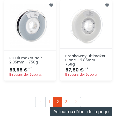
Ajout
Ajout
rapide
rapide
Breakaway Ultimaker
PC Ultimaker Noir -
Blanc - 2.85mm -
2.85mm - 750g
750g
59,95 €
57,50 €
HT
HT
En cours de réappro.
En cours de réappro.
Ajout
Ajout
rapide
rapide
Précédent
Suivant
1
2
3
Retour au début de la page