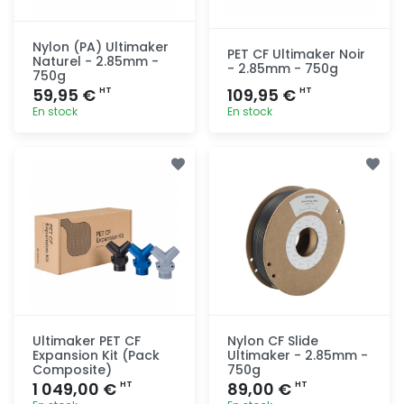
Nylon (PA) Ultimaker
PET CF Ultimaker Noir
Naturel - 2.85mm -
- 2.85mm - 750g
750g
59,95 €
109,95 €
HT
HT
En stock
En stock
Ajout
Ajout
rapide
rapide
Ultimaker PET CF
Nylon CF Slide
Expansion Kit (Pack
Ultimaker - 2.85mm -
Composite)
750g
1 049,00 €
89,00 €
HT
HT