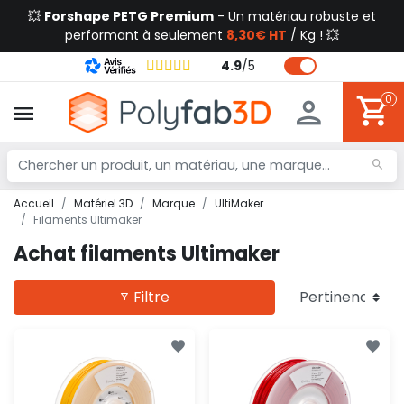
💥
Forshape PETG Premium
- Un matériau robuste et
performant à seulement
8,30€ HT
/ Kg ! 💥
4.9
/
5
0
Accueil
Matériel 3D
Marque
UltiMaker
Filaments Ultimaker
Achat filaments Ultimaker
Filtre