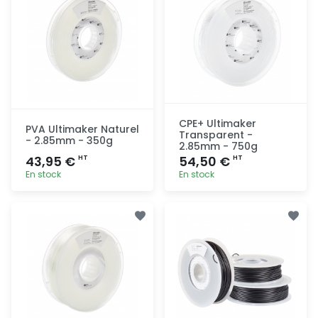
CPE+ Ultimaker
PVA Ultimaker Naturel
Transparent -
- 2.85mm - 350g
2.85mm - 750g
43,95 €
54,50 €
HT
HT
En stock
En stock
Ajout
Ajout
rapide
rapide