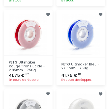
En stock
En stock
Ajout
Ajout
rapide
rapide
PETG Ultimaker
PETG Ultimaker Bleu -
Rouge Translucide -
2.85mm - 750g
2.85mm - 750g
41,75 €
41,75 €
HT
HT
En cours de réappro.
En cours de réappro.
Ajout
Ajout
rapide
rapide