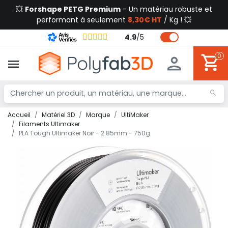
💥
Forshape PETG Premium
- Un matériau robuste et
performant à seulement
8,30€ HT
/ Kg ! 💥
4.9
/
5
0
Accueil
Matériel 3D
Marque
UltiMaker
Filaments Ultimaker
PLA Tough Ultimaker Noir - 2.85mm - 750g