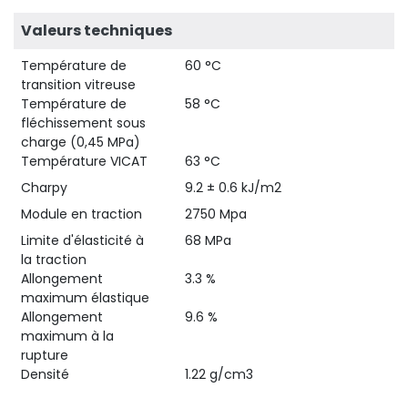
Valeurs techniques
Température de
60 °C
transition vitreuse
Température de
58 °C
fléchissement sous
charge (0,45 MPa)
Température VICAT
63 °C
Charpy
9.2 ± 0.6 kJ/m2
Module en traction
2750 Mpa
Limite d'élasticité à
68 MPa
la traction
Allongement
3.3 %
maximum élastique
Allongement
9.6 %
maximum à la
rupture
Densité
1.22 g/cm3