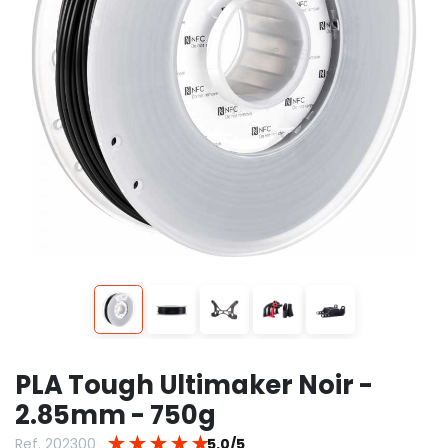
PLA Tough Ultimaker Noir -
2.85mm - 750g
★
★
★
★
★
Ref. 202300
5.0/5