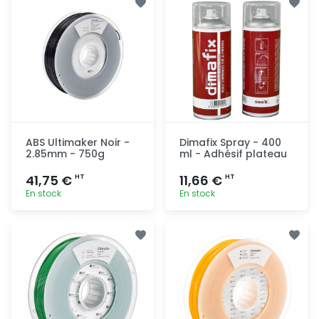
rapide
rapide
ABS Ultimaker Noir -
Dimafix Spray - 400
2.85mm - 750g
ml - Adhésif plateau
41,75 €
11,66 €
HT
HT
En stock
En stock
Ajout
Ajout
rapide
rapide