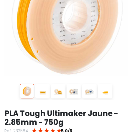
PLA Tough Ultimaker Jaune -
2.85mm - 750g
★
★
★
★
★
Ref. 232584
5.0/5