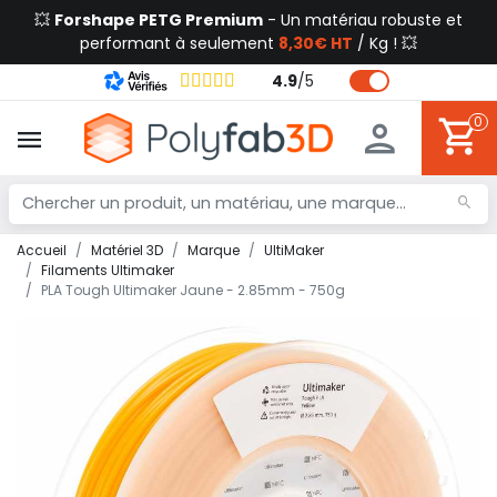
💥
Forshape PETG Premium
- Un matériau robuste et
performant à seulement
8,30€ HT
/ Kg ! 💥
4.9
/
5
0
Accueil
Matériel 3D
Marque
UltiMaker
Filaments Ultimaker
PLA Tough Ultimaker Jaune - 2.85mm - 750g