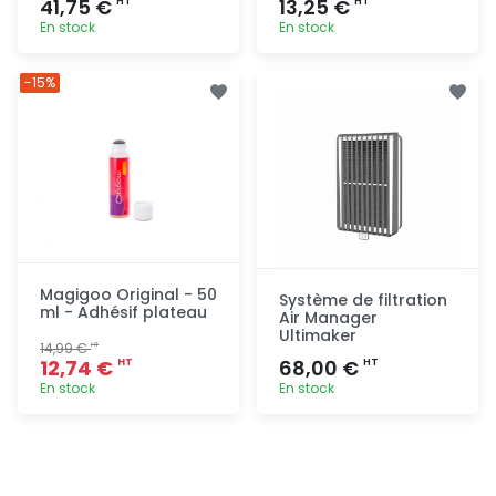
41,75 €
13,25 €
HT
HT
En stock
En stock
Ajout
Ajout
-15%
rapide
rapide
Magigoo Original - 50
Système de filtration
ml - Adhésif plateau
Air Manager
Ultimaker
14,99 €
HT
12,74 €
68,00 €
HT
HT
En stock
En stock
Ajout
Ajout
rapide
rapide