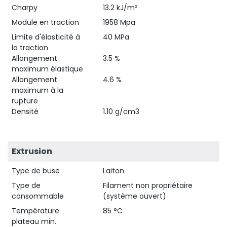
Charpy
13.2 kJ/m²
Module en traction
1958 Mpa
Limite d'élasticité à
40 MPa
la traction
Allongement
3.5 %
maximum élastique
Allongement
4.6 %
maximum à la
rupture
Densité
1.10 g/cm3
Extrusion
Type de buse
Laiton
Type de
Filament non propriétaire
consommable
(système ouvert)
Température
85 °C
plateau min.