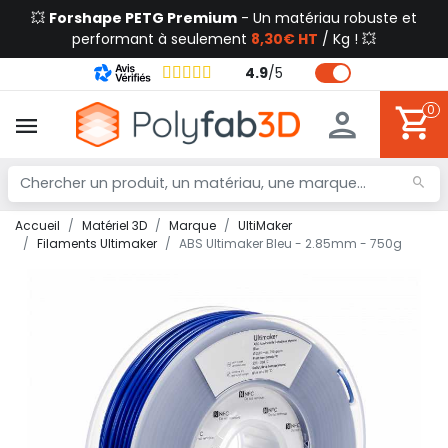
💥
Forshape PETG Premium
- Un matériau robuste et
performant à seulement
8,30€ HT
/ Kg ! 💥
4.9
/
5
0
Accueil
Matériel 3D
Marque
UltiMaker
Filaments Ultimaker
ABS Ultimaker Bleu - 2.85mm - 750g